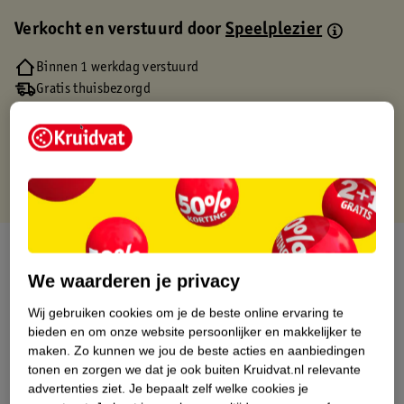
Verkocht en verstuurd door
Speelplezier
Binnen 1 werkdag verstuurd
Gratis thuisbezorgd
Gratis retourneren via verkooppartner.
Gratis punten met je Kruidvat kaart
Over dit product
We waarderen je privacy
Productinformatie
Wij gebruiken cookies om je de beste online ervaring te
bieden en om onze website persoonlijker en makkelijker te
Etiketinformatie
maken.
Zo kunnen we jou de beste acties en aanbiedingen
tonen en zorgen we dat je ook buiten Kruidvat.nl relevante
advertenties ziet.
Je bepaalt zelf welke cookies je
Nature Impact Score