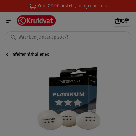
Voor 22:00 besteld, morgen in huis
0
.
00
Tafeltennisballetjes