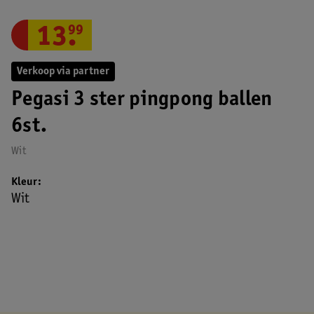
13
.
99
Verkoop via partner
Pegasi 3 ster pingpong ballen
6st.
Wit
Kleur
Wit