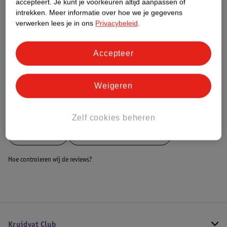
accepteert.
Je kunt je voorkeuren altijd aanpassen of
intrekken.
Meer informatie over hoe we je gegevens
Dit product heeft (nog) geen Nature
verwerken lees je in ons
Privacybeleid
.
Impact Score.
Meer informatie
Accepteer
Bestel & Bezorginformatie
Weigeren
Bekijk ook
Zelf cookies beheren
Meer
Pegasi
Alle Tafeltennisballetjes
Hoe controleren wij de reviews?
Kruidvat Club