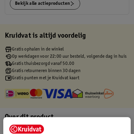
Bekijk alle actieproducten
Kruidvat is altijd voordelig
Gratis ophalen in de winkel
Op werkdagen voor 22:00 uur besteld, volgende dag in huis
Gratis thuisbezorgd vanaf 50.00
Gratis retourneren binnen 30 dagen
Gratis punten met je Kruidvat kaart
Over dit product
Productinformatie