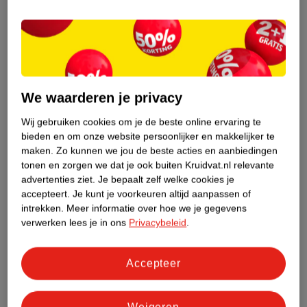
Etiketinformatie
Nature Impact Score
Dit product heeft (nog) geen Nature
We waarderen je privacy
Impact Score.
Wij gebruiken cookies om je de beste online ervaring te
Meer informatie
bieden en om onze website persoonlijker en makkelijker te
maken.
Zo kunnen we jou de beste acties en aanbiedingen
tonen en zorgen we dat je ook buiten Kruidvat.nl relevante
Bestel & Bezorginformatie
advertenties ziet.
Je bepaalt zelf welke cookies je
accepteert.
Je kunt je voorkeuren altijd aanpassen of
intrekken.
Meer informatie over hoe we je gegevens
verwerken lees je in ons
Privacybeleid
.
Bekijk ook
Meer
Parodontax
Alle Mondwater en mondspray
Accepteer
Hoe controleren wij de reviews?