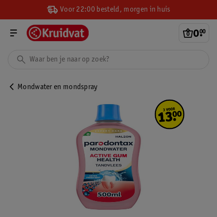
Voor 22:00 besteld, morgen in huis
0
.
00
Mondwater en mondspray