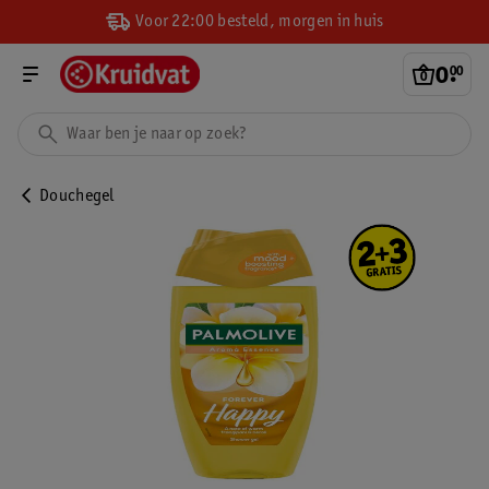
Voor 22:00 besteld, morgen in huis
0
.
00
Douchegel