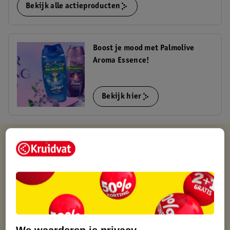
Bekijk alle actieproducten
Boost je mood met Palmolive
Aroma Essence!
Bekijk hier
Kruidvat is altijd voordelig
Gratis ophalen in de winkel
Op werkdagen voor 22:00 uur besteld, volgende dag in huis
Gratis thuisbezorgd vanaf 50.00
Gratis retourneren binnen 30 dagen
Gratis punten met je Kruidvat kaart