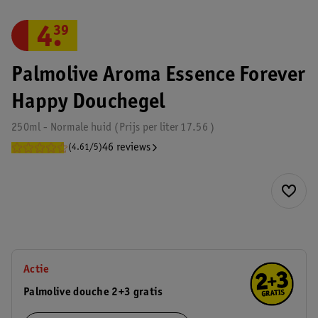
4
.
39
Palmolive Aroma Essence Forever
Happy Douchegel
250ml - Normale huid
Prijs per
liter
17.56
46 reviews
(4.61/5)
Actie
Palmolive douche 2+3 gratis