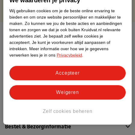
We waarderen je privacy
Wij gebruiken cookies om je de beste online ervaring te
bieden en om onze website persoonlijker en makkelijker te
maken.
Zo kunnen we jou de beste acties en aanbiedingen
tonen en zorgen we dat je ook buiten Kruidvat.nl relevante
Over dit product
advertenties ziet.
Je bepaalt zelf welke cookies je
accepteert.
Je kunt je voorkeuren altijd aanpassen of
Productinformatie
intrekken.
Meer informatie over hoe we je gegevens
verwerken lees je in ons
Privacybeleid
.
Etiketinformatie
Accepteer
Nature Impact Score
Dit product heeft (nog) geen Nature
Weigeren
Impact Score.
Meer informatie
Zelf cookies beheren
Bestel & Bezorginformatie