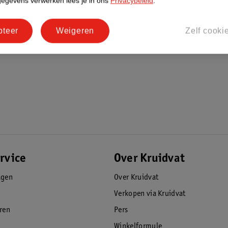
gegevens verwerken lees je in ons
Privacybeleid
.
pteer
Weigeren
Zelf cooki
rvice
Over Kruidvat
agen
Over Kruidvat
Verkopen via Kruidvat
eren
Pers
Winkelformule