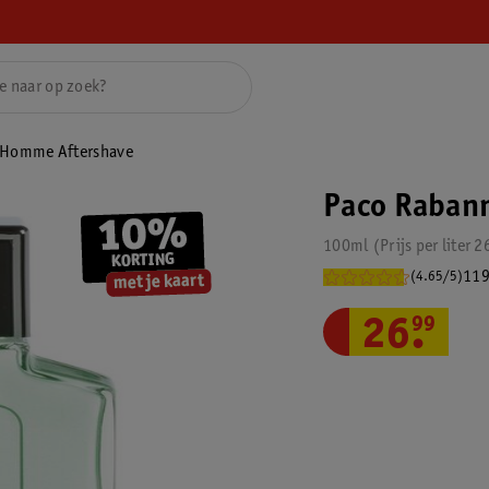
 Homme Aftershave
Paco Raban
100ml
Prijs per
liter
2
119
(4.65/5)
26
.
99