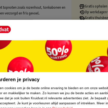
Gratis ophalen
t topnoten zoals rozenhout, tonkabonen en
Op werkdagen v
en verzorgd en fris gevoel.
Gratis thuisbe
Gratis retourn
Gratis punten 
core.
rderen je privacy
ken cookies om je de beste online ervaring te bieden en om onze websi
er en makkelijker te maken.
Zo kunnen we jou de beste acties en aanb
e dat je ook buiten Kruidvat.nl relevante advertenties ziet.
Je bepaalt 
accepteert.
Je kunt je voorkeuren altijd aanpassen of intrekken.
Meer in