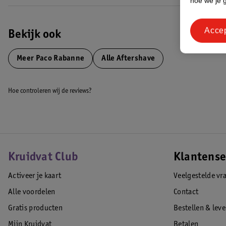
hoe we je 
Acce
Bekijk ook
Meer
Paco Rabanne
Alle Aftershave
Hoe controleren wij de reviews?
Kruidvat Club
Klantense
Activeer je kaart
Veelgestelde vr
Alle voordelen
Contact
Gratis producten
Bestellen & lev
Mijn Kruidvat
Betalen