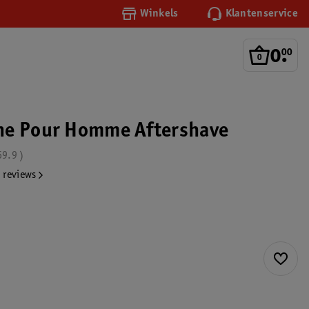
Winkels
Klantenservice
0
.
00
ne Pour Homme Aftershave
69.9
 reviews