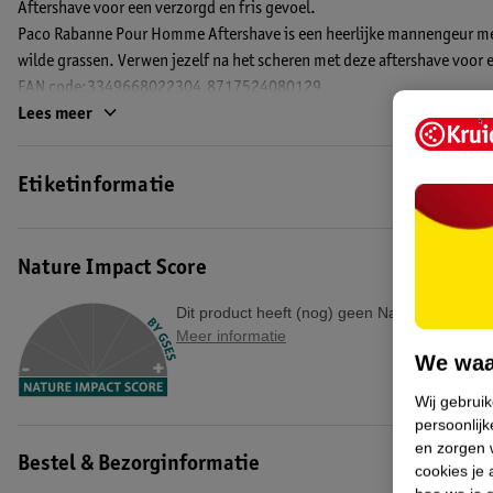
Aftershave voor een verzorgd en fris gevoel.
Paco Rabanne Pour Homme Aftershave is een heerlijke mannengeur me
wilde grassen. Verwen jezelf na het scheren met deze aftershave voor e
EAN code:3349668022304,8717524080129
Lees meer
Etiketinformatie
Nature Impact Score
Dit product heeft (nog) geen Nature Impact S
Meer informatie
We waa
Wij gebrui
persoonlijk
en zorgen w
Bestel & Bezorginformatie
cookies je 