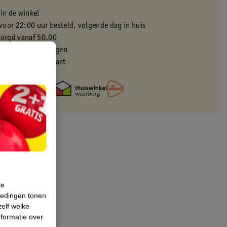
 in de winkel
oor 22:00 uur besteld, volgende dag in huis
zorgd vanaf 50.00
eren binnen 30 dagen
met je Kruidvat kaart
te
iedingen tonen
zelf welke
formatie over