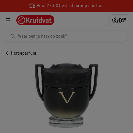
Voor 22:00 besteld, morgen in huis
0
.
00
Herenparfum