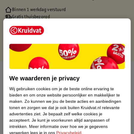
Binnen 1 werkdag verstuurd
Gratis thuisbezorgd
Gratis retourneren via verkooppartner.
Gratis punten met je Kruidvat kaart
Over dit product
We waarderen je privacy
Productinformatie
Wij gebruiken cookies om je de beste online ervaring te
bieden en om onze website persoonlijker en makkelijker te
maken.
Zo kunnen we jou de beste acties en aanbiedingen
Nature Impact Score
tonen en zorgen we dat je ook buiten Kruidvat.nl relevante
Dit product heeft (nog) geen Nature
advertenties ziet.
Je bepaalt zelf welke cookies je
Impact Score.
accepteert.
Je kunt je voorkeuren altijd aanpassen of
Meer informatie
intrekken.
Meer informatie over hoe we je gegevens
verwerken lees je in ons
Privacybeleid
.