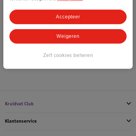
Bestel & Bezorginformatie
Accepteer
Weigeren
Bekijk ook
Meer
Paco Rabanne
Alle Herenparfum
Zelf cookies beheren
Hoe controleren wij de reviews?
Kruidvat Club
Klantenservice