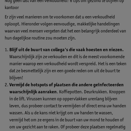
Nog geen last van een verkoudheid? 6 tips om gezond te blijven op
kantoor
Er zijn veel manieren om te voorkomen dat u een verkoudheid
oploopt. Hieronder volgen eenvoudige, makkelijke handelingen
waarvan veel mensen vergeten dat het een belangrijk onderdeel van
hun dagelijkse routine zou moeten zijn.
Blijf uit de buurt van collega's die vaak hoesten en niezen.
Waarschijnlijk zijn ze verkouden en dit is de meest voorkomende
manier waarop een verkoudheid wordt verspreid. Het is een teken
dat ze besmettelijk zijn en een goede reden om uit de buurt te
blijven!
Vermijd de hotspots of plaatsen die andere geïnfecteerden
waarschijnlijk aanraken
. Koffiepotten. Deurkrukken. Knoppen
in de lift. Virussen kunnen op oppervlakken urenlang blijven
leven, dus probeer contact te vermijden of direct erna uw handen
wassen. Als u de kans niet krijgt om uw handen te wassen,
vermijd het om ze ergens in de buurt van uw mond te houden of
om uw gezicht aan te raken. Of probeer deze plaatsen regelmatig