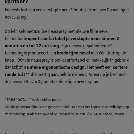
?
kantoor
En reeds last van een verstopte neus? Ontdek de nieuwe Otrivin fijne
nevel-spray!
Otrivin Xylometazoline neusspray met nieuwe fijne nevel
technologie
opent comfortabel je verstopte neus binnen 2
minuten en tot 12 uur lang
. Zijn nieuwe gepatenteerde*
technologie produceert een
brede fijne nevel
met één druk op de
knop. Otrivin neusspray is ook comfortabel en makkelijk in gebruik
dankzij zijn
unieke ergonomische design
. Het heeft een
kortere
ronde tuit
** die prettig aanvoelt in de neus. Adem op je best met
de nieuwe Otrivin Xylometazoline fijne nevel-spray!
*EP2654967B1 **vs de huidige pomp
Otrivin xylometazoline is een geneesmiddel. Lees voor het kopen de aanwijzingen op
de verpakking. Trademark owned or licensed by Haleon. ©2024 Haleon or licensor