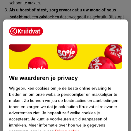
schoon te maken.
Als u hoest of niest, zorg ervoor dat u uw mond of neus
bedekt
met een zakdoek en deze weggooit na gebruik. Dit stopt
de verspreiding van virussen via de lucht die u inademt. Was
daarna uw handen om ervoor te zorgen dat alle ziektekiemen
worden verwijderd.
Was uw handen met zeep en water.
Dit lijkt voor de hand
liggend maar veel mensen gebruiken ontsmettingsmiddelen. Een
ontsmettingsmiddel zal bacteriën doden, maar het doodt geen
virussen. Alcohol-gebaseerde ontsmettingsmiddelen zijn
effectiever, maar er gaat niets boven het wassen van uw handen.
We waarderen je privacy
Goed en regelmatig slapen en eten
zijn van cruciaal belang
om u gezond te voelen en het immuunsysteem te stimuleren.
Wij gebruiken cookies om je de beste online ervaring te
bieden en om onze website persoonlijker en makkelijker te
Uw lichaam is sterker als er goed voor wordt gezorgd.
Zeven of
maken.
Zo kunnen we jou de beste acties en aanbiedingen
meer uren slaap
per nacht en een goed gebalanceerd dieet,
tonen en zorgen we dat je ook buiten Kruidvat.nl relevante
geeft uw lichaam de brandstof en rust die nodig is om infectie en
advertenties ziet.
Je bepaalt zelf welke cookies je
ziekte te bestrijden.
accepteert.
Je kunt je voorkeuren altijd aanpassen of
intrekken.
Meer informatie over hoe we je gegevens