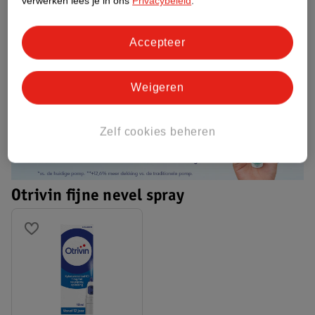
verwerken lees je in ons
Privacybeleid
.
Otrivin xylometazoline is een geneesmiddel. Lees voor het kopen de
aanwijzingen op de verpakking. Trademark owned or licensed by
Haleon. ©2024 Haleon or licensor
Accepteer
PM-NL-OTRI-24-00061 KOAG/KAG 309-1024-2079
Weigeren
Zelf cookies beheren
Otrivin fijne nevel spray