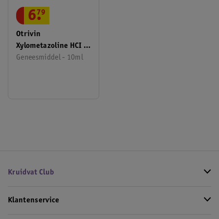
6
.
79
Otrivin
Xylometazoline HCI 1
Mg/ml Neusspray
Geneesmiddel - 10ml
Kruidvat Club
Klantenservice