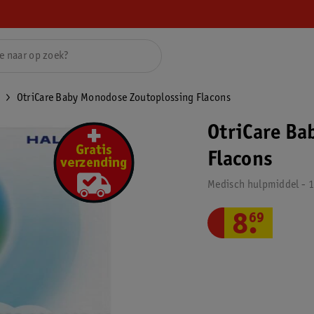
OtriCare Baby Monodose Zoutoplossing Flacons
OtriCare Ba
Flacons
Medisch hulpmiddel - 1
8
.
69