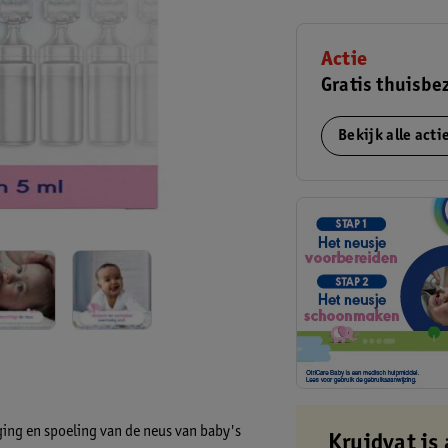
Actie
Gratis thuisbe
Bekijk alle act
ging en spoeling van de neus van baby's
Kruidvat is 