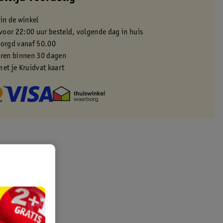
 in de winkel
oor 22:00 uur besteld, volgende dag in huis
zorgd vanaf 50.00
eren binnen 30 dagen
met je Kruidvat kaart