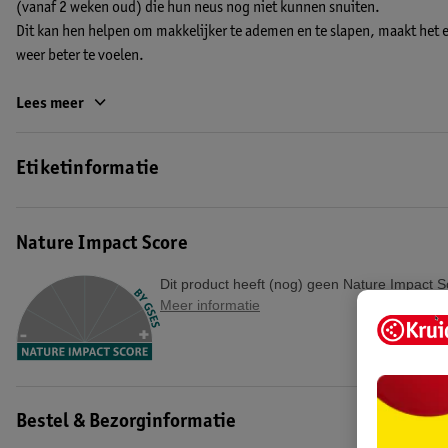
(vanaf 2 weken oud) die hun neus nog niet kunnen snuiten.
Dit kan hen helpen om makkelijker te ademen en te slapen, maakt het 
weer beter te voelen.
Gebruik eventueel een neusreiniger direct nadat de oplossing is gebruik
Lees meer
neusreiniger met de flacons vergemakkelijkt het verwijderen van het sn
risico op verdere complicaties, zoals een oor- of bijholteontsteking, 
Etiketinformatie
de slaap van baby's tijdens een verkoudheid verbeteren.
De kenmerken van de OtriCare Baby Monodose Zoutoplossing Fla
Nature Impact Score
• Geschikt voor dagelijkse reiniging van de neus van je baby
• Reinigt en spoelt het neusje
Dit product heeft (nog) geen Nature Impact S
• Verzacht en verwijdert overmatig snot
Meer informatie
• Bevochtigt het neusje van je baby
Otrivin Baby is vernieuwd en heet nu OtriCare Baby.
EAN code:5054563278951
Bestel & Bezorginformatie