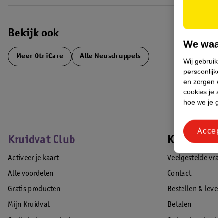
Bekijk ook
We waa
Meer
OtriCare
Alle Neusdruppels
Wij gebrui
persoonlijk
en zorgen w
cookies je 
hoe we je 
Acce
Kruidvat Club
Klantense
Activeer je kaart
Veelgestelde vr
Alle voordelen
Contact
Gratis producten
Bestellen & lev
Mijn Kruidvat
Betalen