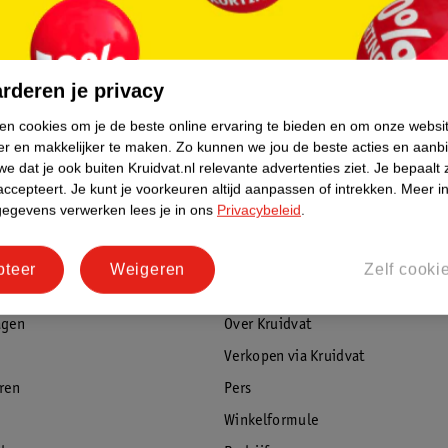
rderen je privacy
ken cookies om je de beste online ervaring te bieden en om onze websi
er en makkelijker te maken.
Zo kunnen we jou de beste acties en aanb
e dat je ook buiten Kruidvat.nl relevante advertenties ziet.
Je bepaalt 
accepteert.
Je kunt je voorkeuren altijd aanpassen of intrekken.
Meer in
gegevens verwerken lees je in ons
Privacybeleid
.
pteer
Weigeren
Zelf cooki
rvice
Over Kruidvat
agen
Over Kruidvat
Verkopen via Kruidvat
eren
Pers
Winkelformule