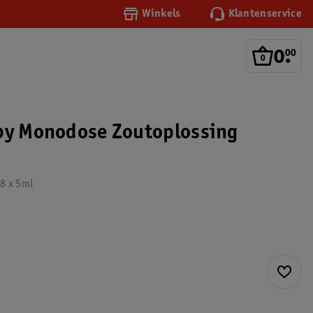
Winkels
Klantenservice
0
.
00
by Monodose Zoutoplossing
8 x 5ml