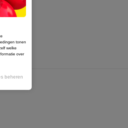
te
iedingen tonen
zelf welke
formatie over
es beheren