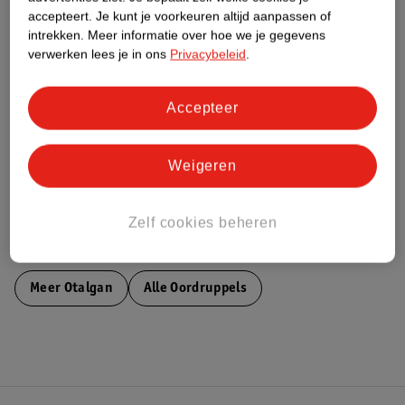
accepteert.
Je kunt je voorkeuren altijd aanpassen of
intrekken.
Meer informatie over hoe we je gegevens
Nature Impact Score
verwerken lees je in ons
Privacybeleid
.
Dit product heeft (nog) geen Nature
Impact Score.
Accepteer
Meer informatie
Weigeren
Bestel & Bezorginformatie
Zelf cookies beheren
Bekijk ook
Meer
Otalgan
Alle Oordruppels