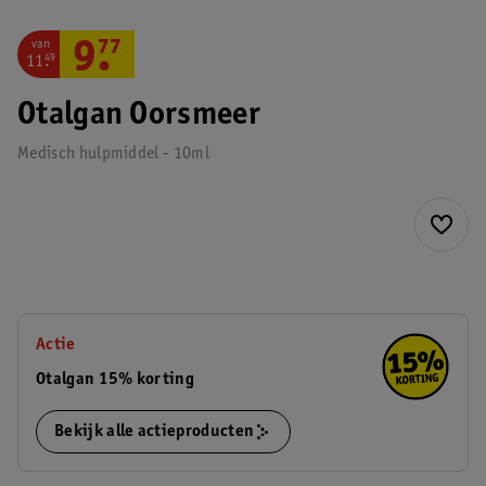
van
9
.
77
11
.
49
Otalgan Oorsmeer
Medisch hulpmiddel - 10ml
Actie
Otalgan 15% korting
Bekijk alle actieproducten