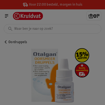
Voor 22:00 besteld, morgen in huis
0
.
00
Oordruppels