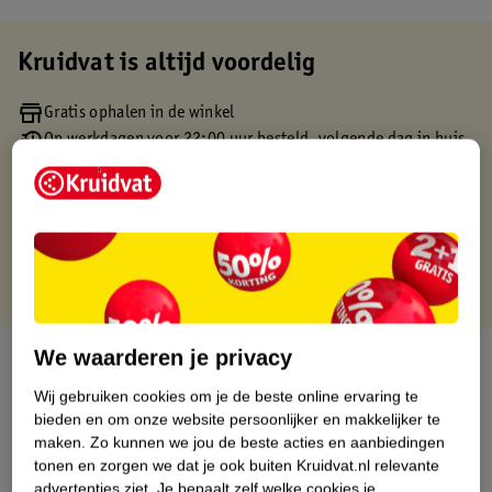
Kruidvat is altijd voordelig
Gratis ophalen in de winkel
Op werkdagen voor 22:00 uur besteld, volgende dag in huis
Gratis thuisbezorgd vanaf 50.00
Gratis retourneren binnen 30 dagen
Gratis punten met je Kruidvat kaart
We waarderen je privacy
Over dit product
Wij gebruiken cookies om je de beste online ervaring te
Productinformatie
bieden en om onze website persoonlijker en makkelijker te
maken.
Zo kunnen we jou de beste acties en aanbiedingen
tonen en zorgen we dat je ook buiten Kruidvat.nl relevante
Etiketinformatie
advertenties ziet.
Je bepaalt zelf welke cookies je