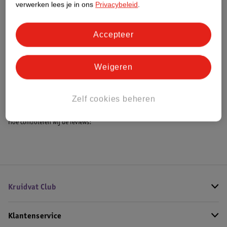
verwerken lees je in ons
Privacybeleid
.
Accepteer
Bestel & Bezorginformatie
Weigeren
Bekijk ook
Meer
Orange Medicals
Alle Urinalen
Zelf cookies beheren
Hoe controleren wij de reviews?
Kruidvat Club
Klantenservice