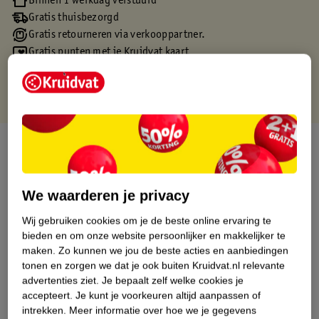
Binnen 1 werkdag verstuurd
Gratis thuisbezorgd
Gratis retourneren via verkooppartner.
Gratis punten met je Kruidvat kaart
Over dit product
Productinformatie
We waarderen je privacy
Etiketinformatie
Wij gebruiken cookies om je de beste online ervaring te
bieden en om onze website persoonlijker en makkelijker te
maken.
Zo kunnen we jou de beste acties en aanbiedingen
Nature Impact Score
tonen en zorgen we dat je ook buiten Kruidvat.nl relevante
advertenties ziet.
Je bepaalt zelf welke cookies je
Dit product heeft (nog) geen Nature
accepteert.
Je kunt je voorkeuren altijd aanpassen of
Impact Score.
intrekken.
Meer informatie over hoe we je gegevens
Meer informatie