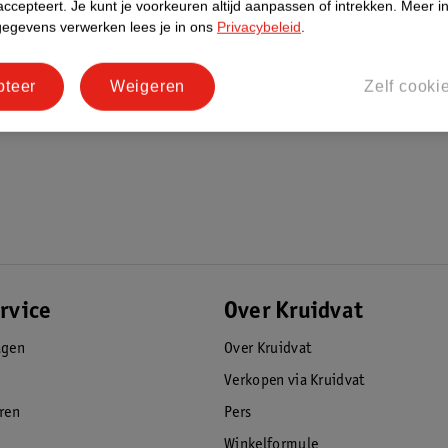
accepteert.
Je kunt je voorkeuren altijd aanpassen of intrekken.
Meer in
dicator die aangeeft wanneer je moet opladen
gegevens verwerken lees je in ons
Privacybeleid
.
reldwijd met klinisch bewezen resultaten.
pteer
Weigeren
Zelf cooki
rvice
Over Kruidvat
agen
Over Kruidvat
Verkopen via Kruidvat
eren
Pers
Winkelformule