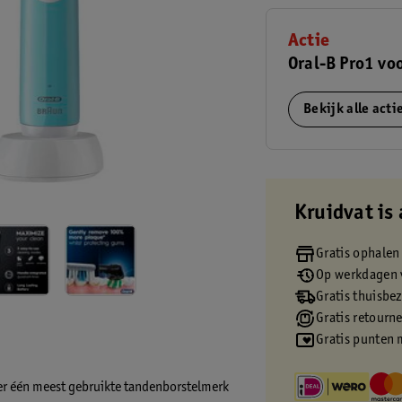
Actie
Oral-B Pro1 vo
Bekijk alle act
Kruidvat is 
Gratis ophalen
Op werkdagen v
Gratis thuisbe
Gratis retourn
Gratis punten 
mer één meest gebruikte tandenborstelmerk