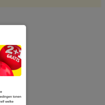
te
iedingen tonen
zelf welke