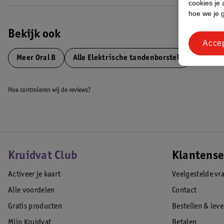
cookies je 
• Profiteer van een betrouwbare langdurige batterij met led-oplaadin
hoe we je 
• Oral-B is het meest gebruikte tandenborstelmerk door tandartsen we
EAN code:8001090916570
Bekijk ook
Acce
Meer
Oral B
Alle Elektrische tandenborstels
Hoe controleren wij de reviews?
Kruidvat Club
Klantense
Activeer je kaart
Veelgestelde vr
Alle voordelen
Contact
Gratis producten
Bestellen & lev
Mijn Kruidvat
Betalen