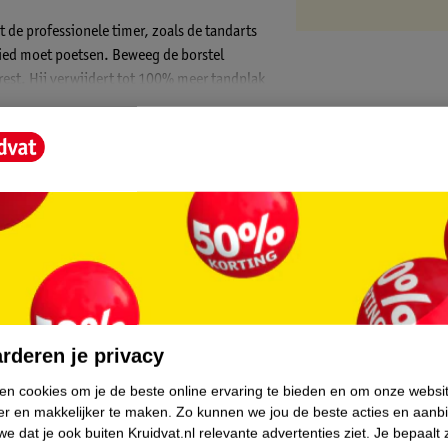
t de professionele timer, zoals de tandarts
bied moet poetsen. Beweeg de borstel
rest. Hij verwijdert tot 100% meer tandplak
kt je glimlach witter vanaf de eerste
ro Series 1 met professionele timer is een
borstel wil overschakelen.
 Elektrische Tandenborstel:
nborstel langs de tandvleesrand en
lkoptechnologie
kcontrole die automatisch stopt met het
core.
geïntegreerde kwadranttimer die elke 30
oetsen
rderen je privacy
ijgbaar zijn voor wat je nodig hebt, zoals
ken cookies om je de beste online ervaring te bieden en om onze websi
er en makkelijker te maken.
Zo kunnen we jou de beste acties en aanb
ge handtandenborstels niet bij komen.
e dat je ook buiten Kruidvat.nl relevante advertenties ziet.
Je bepaalt 
ebruikt wordt door tandartsen wereldwijd