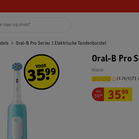
stels
Oral-B Pro Series 1 Elektrische Tandenborstel
Oral-B Pro S
blauw
71 
(3.76/5)
van
35
.
99
59
.
99