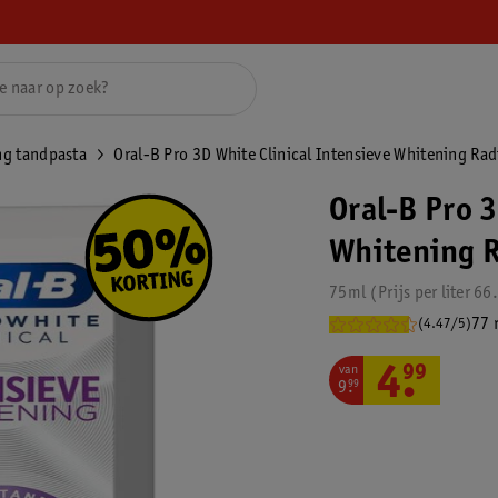
ng tandpasta
Oral-B Pro 3D White Clinical Intensieve Whitening Ra
Oral-B Pro 3
Whitening R
75ml
Prijs per
liter
66
77 
(4.47/5)
van
4
.
99
9
.
99