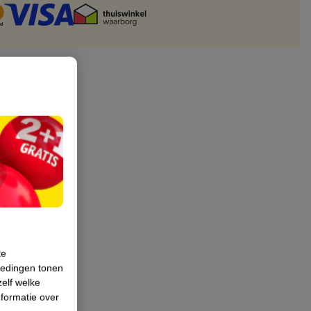
te
iedingen tonen
zelf welke
formatie over