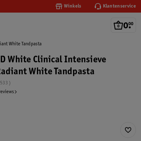
Winkels
Klantenservice
0
.
00
diant White Tandpasta
D White Clinical Intensieve
adiant White Tandpasta
.533
reviews