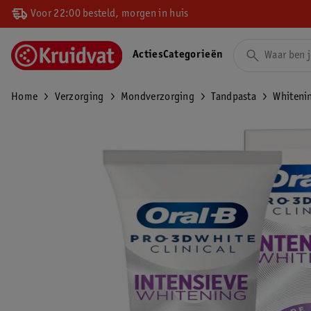
Voor 22:00 besteld, morgen in huis
Acties
Categorieën
Home
Verzorging
Mondverzorging
Tandpasta
Whiteni