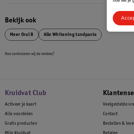
hoe we je 
Acce
Bekijk ook
Meer
Oral B
Alle Whitening tandpasta
Hoe controleren wij de reviews?
Kruidvat Club
Klantense
Activeer je kaart
Veelgestelde vr
Alle voordelen
Contact
Gratis producten
Bestellen & lev
Mijn Kruidvat
Betalen