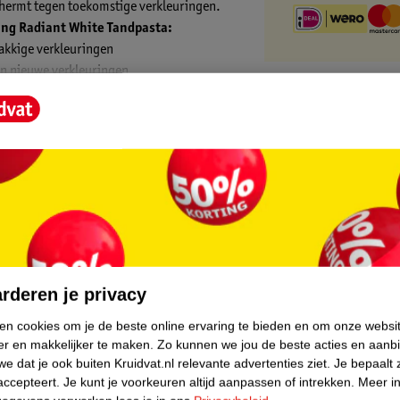
chermt tegen toekomstige verkleuringen.
ning Radiant White Tandpasta:
lakkige verkleuringen
en nieuwe verkleuringen
core.
rderen je privacy
ken cookies om je de beste online ervaring te bieden en om onze websi
er en makkelijker te maken.
Zo kunnen we jou de beste acties en aanb
e dat je ook buiten Kruidvat.nl relevante advertenties ziet.
Je bepaalt 
accepteert.
Je kunt je voorkeuren altijd aanpassen of intrekken.
Meer in