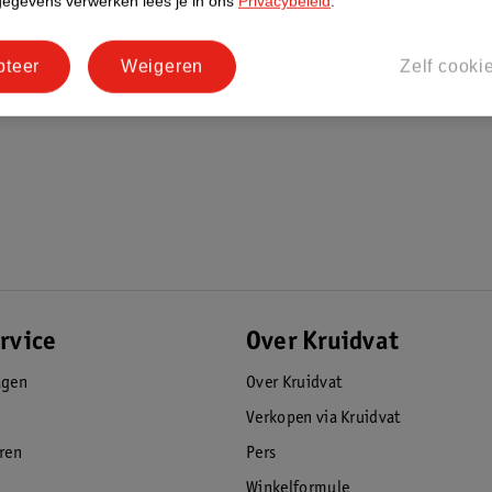
gegevens verwerken lees je in ons
Privacybeleid
.
pteer
Weigeren
Zelf cooki
rvice
Over Kruidvat
agen
Over Kruidvat
Verkopen via Kruidvat
eren
Pers
Winkelformule