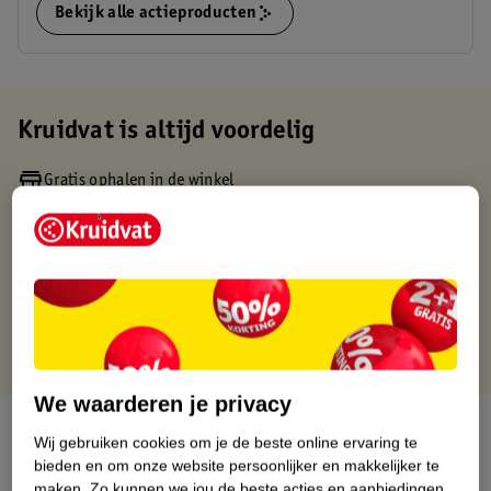
Bekijk alle actieproducten
Kruidvat is altijd voordelig
Gratis ophalen in de winkel
Op werkdagen voor 22:00 uur besteld, volgende dag in huis
Gratis thuisbezorgd vanaf 50.00
Gratis retourneren binnen 30 dagen
Gratis punten met je Kruidvat kaart
We waarderen je privacy
Over dit product
Wij gebruiken cookies om je de beste online ervaring te
bieden en om onze website persoonlijker en makkelijker te
Productinformatie
maken.
Zo kunnen we jou de beste acties en aanbiedingen