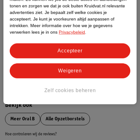
tonen en zorgen we dat je ook buiten Kruidvat.nl relevante
advertenties ziet.
Je bepaalt zelf welke cookies je
Etiketinformatie
accepteert.
Je kunt je voorkeuren altijd aanpassen of
intrekken.
Meer informatie over hoe we je gegevens
verwerken lees je in ons
Privacybeleid
.
Nature Impact Score
Dit product heeft (nog) geen Nature
Impact Score.
Accepteer
Meer informatie
Weigeren
Bestel & Bezorginformatie
Zelf cookies beheren
Bekijk ook
Meer
Oral B
Alle Opzetborstels
Hoe controleren wij de reviews?