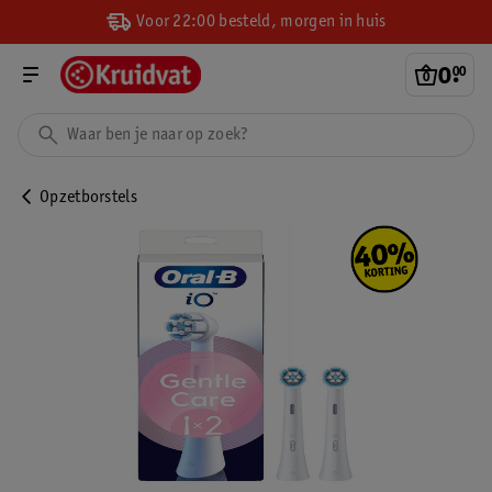
Voor 22:00 besteld, morgen in huis
0
.
00
Opzetborstels