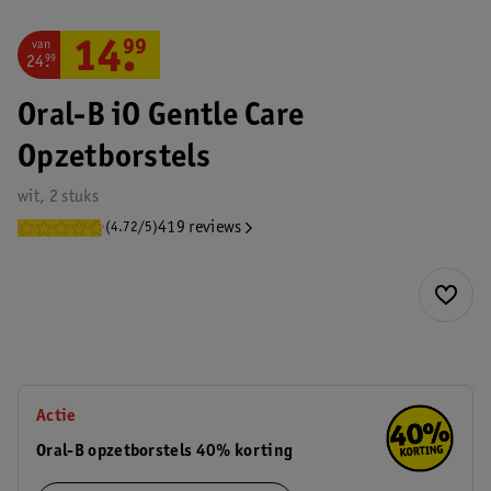
van
14
.
99
24
.
99
Oral-B iO Gentle Care
Opzetborstels
wit, 2 stuks
419 reviews
(4.72/5)
Actie
Oral-B opzetborstels 40% korting