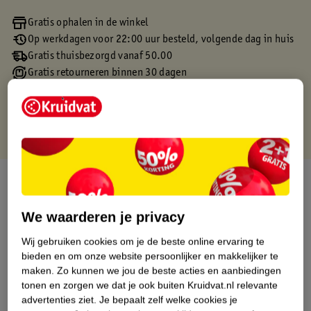
Gratis ophalen in de winkel
Op werkdagen voor 22:00 uur besteld, volgende dag in huis
Gratis thuisbezorgd vanaf 50.00
Gratis retourneren binnen 30 dagen
Gratis punten met je Kruidvat kaart
Over dit product
Productinformatie
We waarderen je privacy
Wij gebruiken cookies om je de beste online ervaring te
Etiketinformatie
bieden en om onze website persoonlijker en makkelijker te
maken.
Zo kunnen we jou de beste acties en aanbiedingen
tonen en zorgen we dat je ook buiten Kruidvat.nl relevante
Nature Impact Score
advertenties ziet.
Je bepaalt zelf welke cookies je