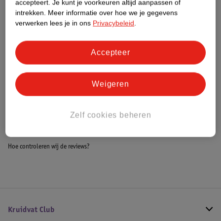
accepteert.
Je kunt je voorkeuren altijd aanpassen of
Dit product heeft (nog) geen Nature
intrekken.
Meer informatie over hoe we je gegevens
Impact Score.
verwerken lees je in ons
Privacybeleid
.
Meer informatie
Accepteer
Bestel & Bezorginformatie
Weigeren
Bekijk ook
Zelf cookies beheren
Meer
Oral B
Alle Elektrische tandenborstels
Hoe controleren wij de reviews?
Kruidvat Club