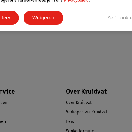
gegevens verwerken lees je in ons
Privacybeleid
.
pteer
Weigeren
Zelf cooki
rvice
Over Kruidvat
agen
Over Kruidvat
Verkopen via Kruidvat
eren
Pers
Winkelformule