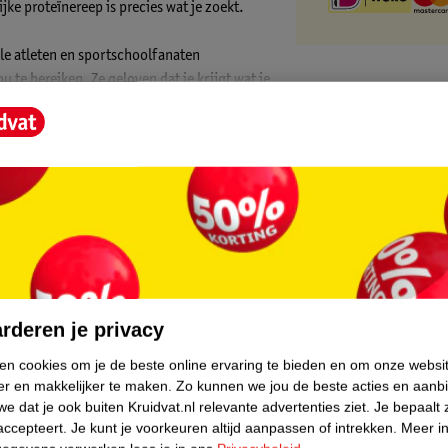
jke proteïnereep is precies wat je zoekt.
le atleten en sportschoolfanaten
 te bereiken. Ze geloven dat je krijgt wat je
 alleen ingrediënten van hoge kwaliteit en
core.
rderen je privacy
ken cookies om je de beste online ervaring te bieden en om onze websi
er en makkelijker te maken.
Zo kunnen we jou de beste acties en aanb
e dat je ook buiten Kruidvat.nl relevante advertenties ziet.
Je bepaalt 
accepteert.
Je kunt je voorkeuren altijd aanpassen of intrekken.
Meer in