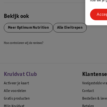
hoe we je 
Acce
Bekijk ook
Meer
Optimum Nutrition
Alle Eiwitrepen
Hoe controleren wij de reviews?
Kruidvat Club
Klantense
Activeer je kaart
Veelgestelde vr
Alle voordelen
Contact
Gratis producten
Bestellen & lev
Mijn Kruidvat
Betalen