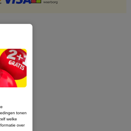
te
iedingen tonen
zelf welke
formatie over