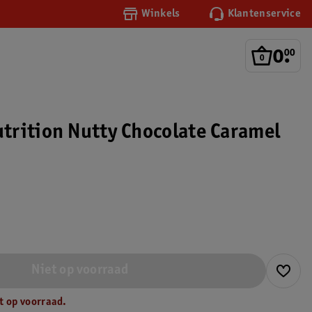
Winkels
Klantenservice
0
.
00
rition Nutty Chocolate Caramel
Niet op voorraad
t op voorraad.