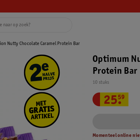
on Nutty Chocolate Caramel Protein Bar
Optimum Nut
Protein Bar
10 stuks
25
.
59
Momenteel online nie