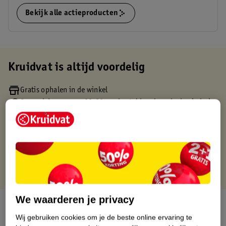
Bekijk alle actieproducten
Kruidvat is altijd voordelig
Gratis ophalen in de winkel
Op werkdagen voor 22:00 uur besteld, volgende dag in huis
Gratis thuisbezorgd vanaf 50.00
Gratis retourneren binnen 30 dagen
Gratis punten met je Kruidvat kaart
We waarderen je privacy
Over dit product
Wij gebruiken cookies om je de beste online ervaring te