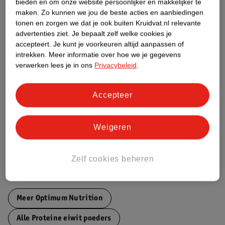
Productinformatie
bieden en om onze website persoonlijker en makkelijker te
maken.
Zo kunnen we jou de beste acties en aanbiedingen
tonen en zorgen we dat je ook buiten Kruidvat.nl relevante
Etiketinformatie
advertenties ziet.
Je bepaalt zelf welke cookies je
accepteert.
Je kunt je voorkeuren altijd aanpassen of
intrekken.
Meer informatie over hoe we je gegevens
Nature Impact Score
verwerken lees je in ons
Privacybeleid
.
Dit product heeft (nog) geen Nature
Impact Score.
Accepteer
Meer informatie
Weigeren
Bestel & Bezorginformatie
Zelf cookies beheren
Bekijk ook
Meer
Optimum Nutrition
Alle Proteine eiwit poeders