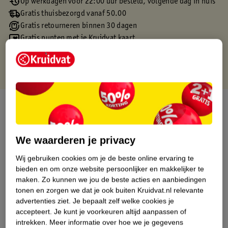
Op werkdagen voor 22:00 uur besteld, volgende dag in huis
Gratis thuisbezorgd vanaf 50.00
Gratis retourneren binnen 30 dagen
Gratis punten met je Kruidvat kaart
Over dit product
Productinformatie
We waarderen je privacy
Etiketinformatie
Wij gebruiken cookies om je de beste online ervaring te
bieden en om onze website persoonlijker en makkelijker te
maken.
Zo kunnen we jou de beste acties en aanbiedingen
Nature Impact Score
tonen en zorgen we dat je ook buiten Kruidvat.nl relevante
advertenties ziet.
Je bepaalt zelf welke cookies je
Dit product heeft (nog) geen Nature
accepteert.
Je kunt je voorkeuren altijd aanpassen of
Impact Score.
intrekken.
Meer informatie over hoe we je gegevens
Meer informatie