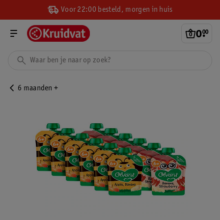
Voor 22:00 besteld, morgen in huis
0
.
00
6 maanden +