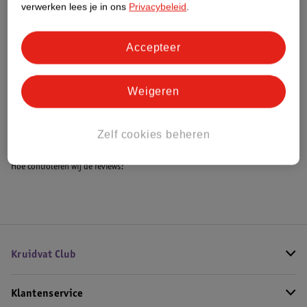
verwerken lees je in ons
Privacybeleid
.
Accepteer
Bestel & Bezorginformatie
Weigeren
Bekijk ook
Meer
Olvarit
Alle 6 maanden +
Zelf cookies beheren
Hoe controleren wij de reviews?
Kruidvat Club
Klantenservice