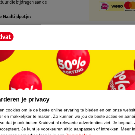
tuur die bijdragen aan de
e Maaltijdpotje:
 zout
Maaltijdpotje?
ruiken. Roer de inhoud en doe de gewenste
 48 uur. Verwarm in de magnetron circa 30
core.
oleer de temperatuur. Restjes niet
rderen je privacy
ken cookies om je de beste online ervaring te bieden en om onze websi
er en makkelijker te maken.
Zo kunnen we jou de beste acties en aanb
ke babyvoeding, gemaakt met pure en
e dat je ook buiten Kruidvat.nl relevante advertenties ziet.
Je bepaalt 
n met hun boeren zetten ze zich in voor een
accepteert.
Je kunt je voorkeuren altijd aanpassen of intrekken.
Meer in
odiversiteit, verantwoord omgaan met