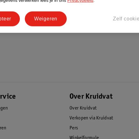
gegevens verwerken lees je in ons
Privacybeleid
.
pjes dragen ze samen bij aan een stapje
pteer
Weigeren
Zelf cooki
rvice
Over Kruidvat
agen
Over Kruidvat
Verkopen via Kruidvat
eren
Pers
Winkelformule