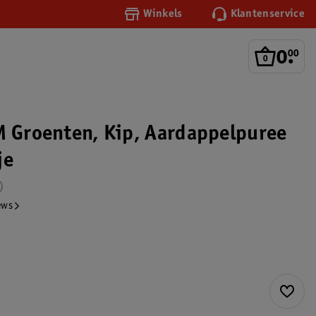
Winkels
Klantenservice
0
.
00
M Groenten, Kip, Aardappelpuree
je
ews