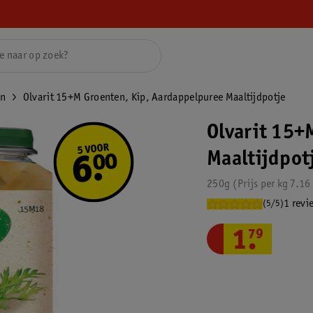
en
Olvarit 15+M Groenten, Kip, Aardappelpuree Maaltijdpotje
Olvarit 15+
Maaltijdpot
250g
Prijs per
kg
7.16
1 revi
(5/5)
1
.
79