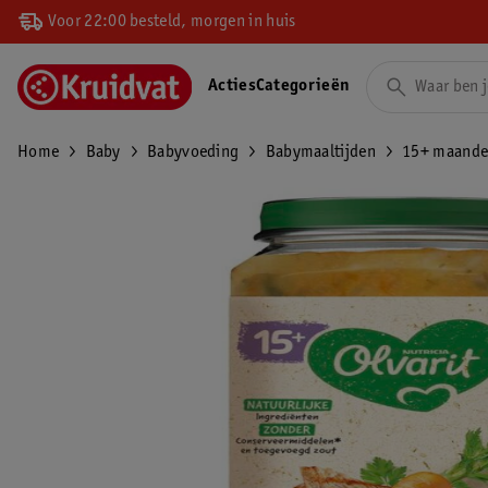
Voor 22:00 besteld, morgen in huis
Acties
Categorieën
Home
Baby
Babyvoeding
Babymaaltijden
15+ maand