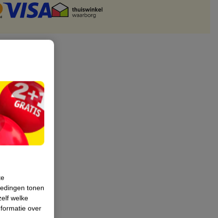
te
iedingen tonen
zelf welke
formatie over