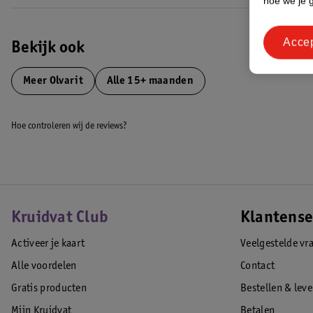
hoe we je 
water- en bodemgebruik en dierenwelzijn. Met deze en vele andere sta
duurzamere toekomst voor de volgende generaties.
Acce
EAN code:5900852074134
Bekijk ook
Meer
Olvarit
Alle 15+ maanden
Hoe controleren wij de reviews?
Kruidvat Club
Klantense
Activeer je kaart
Veelgestelde vr
Alle voordelen
Contact
Gratis producten
Bestellen & lev
Mijn Kruidvat
Betalen