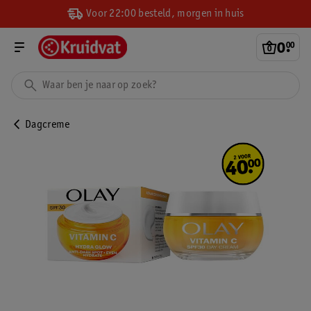
Voor 22:00 besteld, morgen in huis
0
.
00
Dagcreme