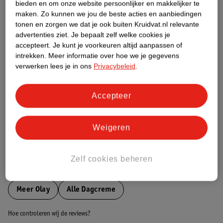
bieden en om onze website persoonlijker en makkelijker te
maken.
Zo kunnen we jou de beste acties en aanbiedingen
Etiketinformatie
tonen en zorgen we dat je ook buiten Kruidvat.nl relevante
advertenties ziet.
Je bepaalt zelf welke cookies je
accepteert.
Je kunt je voorkeuren altijd aanpassen of
Nature Impact Score
intrekken.
Meer informatie over hoe we je gegevens
verwerken lees je in ons
Privacybeleid
.
Dit product heeft (nog) geen Nature
Impact Score.
Meer informatie
Accepteer
Weigeren
Bestel & Bezorginformatie
Zelf cookies beheren
Bekijk ook
Meer
Olay
Alle Dagcreme
Hoe controleren wij de reviews?