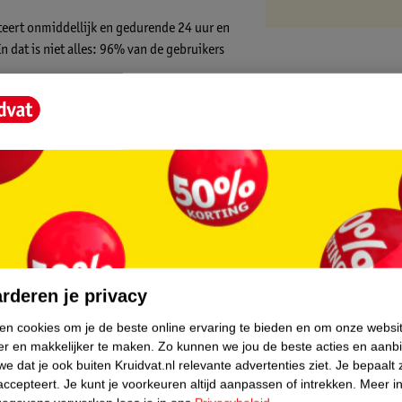
teert onmiddellijk en gedurende 24 uur en
En dat is niet alles: 96% van de gebruikers
opionaat, die tot tien oppervlaktelagen diep
de crème vitamine E, een bewezen
 er jonger uit te laten zien.
tig aanvoelt en snel absorbeert. Hij is
e glazen pot van Olay leeg is, bewaar hem
core.
rderen je privacy
ken cookies om je de beste online ervaring te bieden en om onze websi
ernieuwt je huid gedurende de nacht
er en makkelijker te maken.
Zo kunnen we jou de beste acties en aanb
uid
e dat je ook buiten Kruidvat.nl relevante advertenties ziet.
Je bepaalt 
accepteert.
Je kunt je voorkeuren altijd aanpassen of intrekken.
Meer in
tiveren