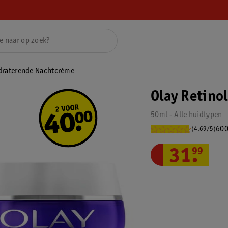
draterende Nachtcrème
Olay Retino
50ml - Alle huidtypen
600
(4.69/5)
31
.
99