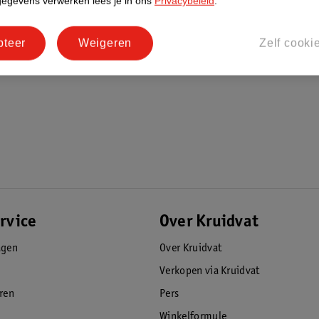
gegevens verwerken lees je in ons
Privacybeleid
.
vestigd door de Skin Health Alliance
pteer
Weigeren
Zelf cooki
rvice
Over Kruidvat
agen
Over Kruidvat
Verkopen via Kruidvat
eren
Pers
Winkelformule