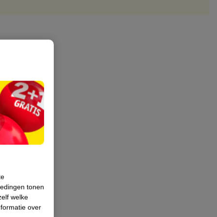
te
iedingen tonen
zelf welke
formatie over