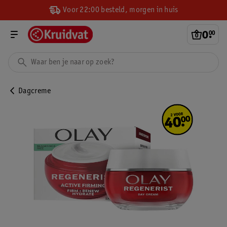
Voor 22:00 besteld, morgen in huis
0
.
00
Dagcreme