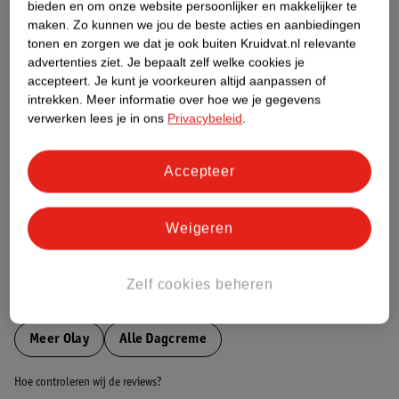
bieden en om onze website persoonlijker en makkelijker te
maken.
Zo kunnen we jou de beste acties en aanbiedingen
Etiketinformatie
tonen en zorgen we dat je ook buiten Kruidvat.nl relevante
advertenties ziet.
Je bepaalt zelf welke cookies je
accepteert.
Je kunt je voorkeuren altijd aanpassen of
Nature Impact Score
intrekken.
Meer informatie over hoe we je gegevens
verwerken lees je in ons
Privacybeleid
.
Dit product heeft (nog) geen Nature
Impact Score.
Meer informatie
Accepteer
Weigeren
Bestel & Bezorginformatie
Zelf cookies beheren
Bekijk ook
Meer
Olay
Alle Dagcreme
Hoe controleren wij de reviews?