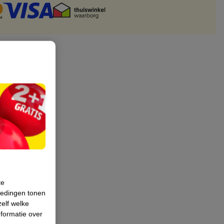
te
iedingen tonen
zelf welke
formatie over