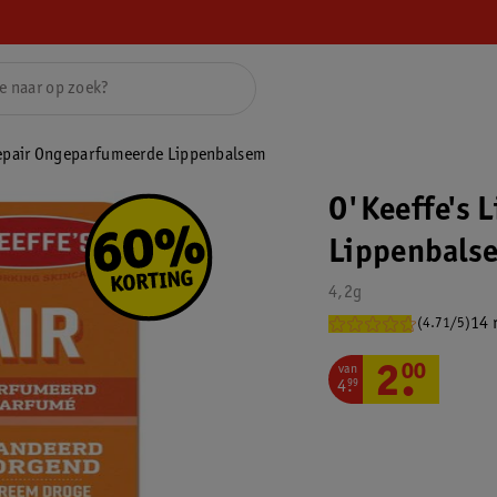
Repair Ongeparfumeerde Lippenbalsem
O'Keeffe's 
Lippenbals
4,2g
14 
(4.71/5)
van
2
.
00
4
.
99