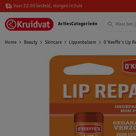
Voor 22:00 besteld, morgen in huis
Acties
Categorieën
Home
Beauty
Skincare
Lippenbalsem
O'Keeffe's Lip 