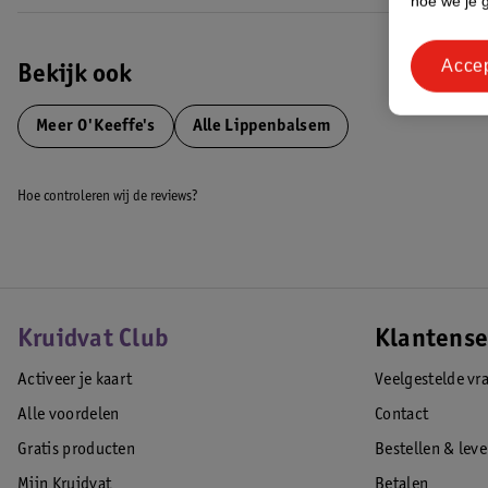
hoe we je 
Acce
Bekijk ook
Meer
O'Keeffe's
Alle Lippenbalsem
Hoe controleren wij de reviews?
Kruidvat Club
Klantense
Activeer je kaart
Veelgestelde vr
Alle voordelen
Contact
Gratis producten
Bestellen & lev
Mijn Kruidvat
Betalen