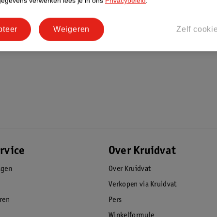
gegevens verwerken lees je in ons
Privacybeleid
.
pteer
Weigeren
Zelf cooki
rvice
Over Kruidvat
agen
Over Kruidvat
Verkopen via Kruidvat
eren
Pers
Winkelformule