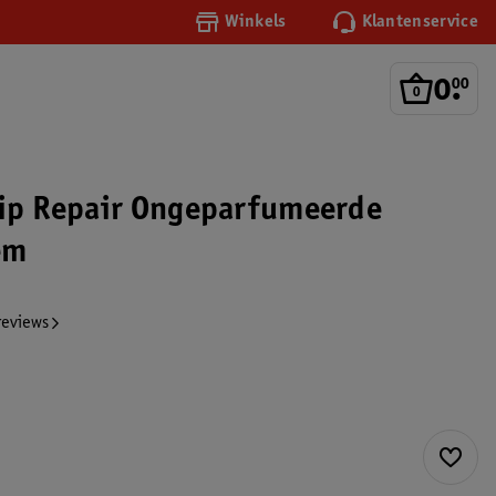
Winkels
Klantenservice
0
.
00
Lip Repair Ongeparfumeerde
em
reviews