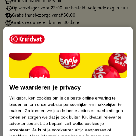
Gratis ophalen in de winkel
Op werkdagen voor 22:00 uur besteld, volgende dag in huis
Gratis thuisbezorgd vanaf 50.00
Gratis retourneren binnen 30 dagen
Gratis punten met je Kruidvat kaart
Over dit product
Productinformatie
We waarderen je privacy
Wij gebruiken cookies om je de beste online ervaring te
Etiketinformatie
bieden en om onze website persoonlijker en makkelijker te
maken.
Zo kunnen we jou de beste acties en aanbiedingen
tonen en zorgen we dat je ook buiten Kruidvat.nl relevante
Nature Impact Score
advertenties ziet.
Je bepaalt zelf welke cookies je
Dit product heeft (nog) geen Nature
accepteert.
Je kunt je voorkeuren altijd aanpassen of
Impact Score.