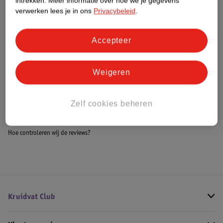
intrekken.
Meer informatie over hoe we je gegevens
Meer informatie
verwerken lees je in ons
Privacybeleid
.
Accepteer
Bestel & Bezorginformatie
Weigeren
Bekijk ook
Zelf cookies beheren
Meer
OGX
Alle Conditioner
Hoe controleren wij de reviews?
Kruidvat Club