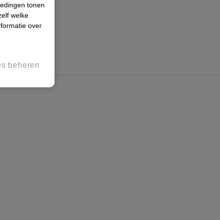
iedingen tonen
zelf welke
formatie over
es beheren