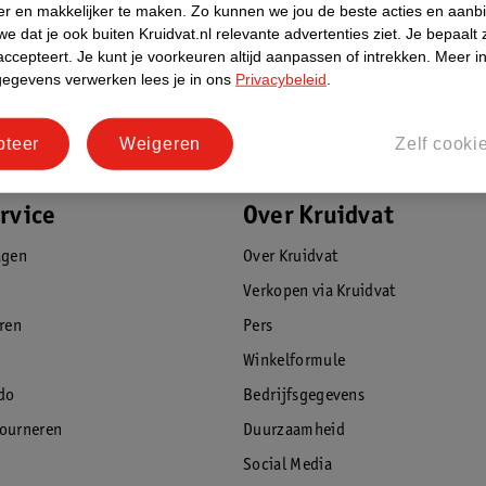
er en makkelijker te maken.
Zo kunnen we jou de beste acties en aanb
e dat je ook buiten Kruidvat.nl relevante advertenties ziet.
Je bepaalt 
accepteert.
Je kunt je voorkeuren altijd aanpassen of intrekken.
Meer in
gegevens verwerken lees je in ons
Privacybeleid
.
pteer
Weigeren
Zelf cooki
rvice
Over Kruidvat
agen
Over Kruidvat
Verkopen via Kruidvat
eren
Pers
Winkelformule
do
Bedrijfsgegevens
tourneren
Duurzaamheid
Social Media