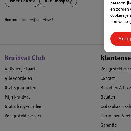
Meer
Odorex
Alle Deospray
persoonlijk
en zorgen w
cookies je 
Hoe controleren wij de reviews?
hoe we je 
Acce
Kruidvat Club
Klantense
Activeer je kaart
Veelgestelde vr
Alle voordelen
Contact
Gratis producten
Bestellen & lev
Mijn Kruidvat
Betalen
Gratis babyvoordeel
Cadeaukaart sal
Veelgestelde vragen
Herroepen & re
Garantie