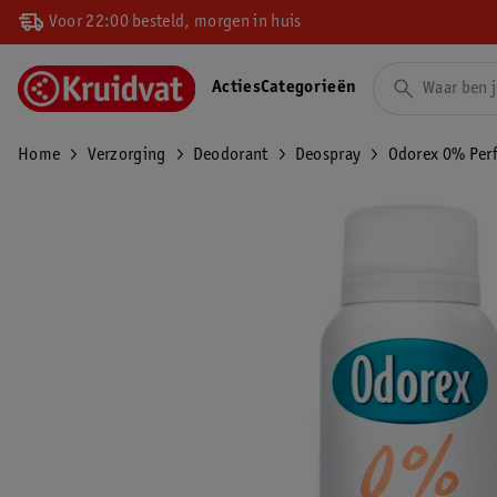
Voor 22:00 besteld, morgen in huis
Acties
Categorieën
Home
Verzorging
Deodorant
Deospray
Odorex 0% Per