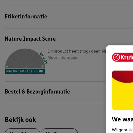
Etiketinformatie
Nature Impact Score
Dit product heeft (nog) geen Nature Impact S
Meer informatie
Bestel & Bezorginformatie
We waa
Bekijk ook
Wij gebrui