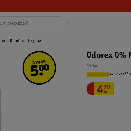
fume Deodorant Spray
Odorex 0% 
150ml
29 
(4.76/5)
4
.
79