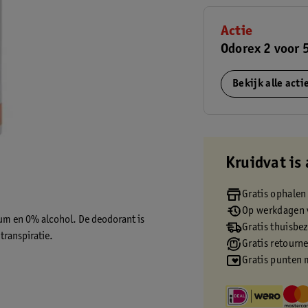
Actie
Odorex 2 voor 
Bekijk alle act
Kruidvat is 
Gratis ophalen
Op werkdagen v
um en 0% alcohol. De deodorant is
Gratis thuisbe
transpiratie.
Gratis retourn
Gratis punten 