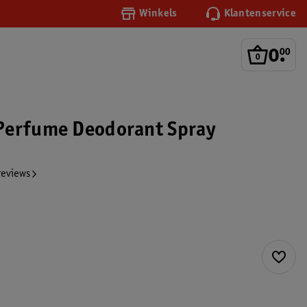
Winkels
Klantenservice
0
.
00
Perfume Deodorant Spray
reviews