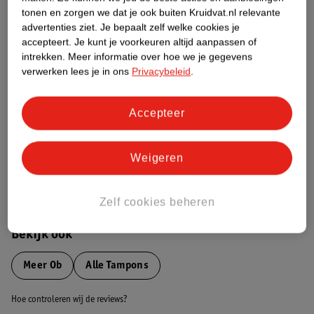
tonen en zorgen we dat je ook buiten Kruidvat.nl relevante
advertenties ziet.
Je bepaalt zelf welke cookies je
Etiketinformatie
accepteert.
Je kunt je voorkeuren altijd aanpassen of
intrekken.
Meer informatie over hoe we je gegevens
verwerken lees je in ons
Privacybeleid
.
Nature Impact Score
Dit product heeft (nog) geen Nature
Impact Score.
Accepteer
Meer informatie
Weigeren
Bestel & Bezorginformatie
Zelf cookies beheren
Bekijk ook
Meer
Ob
Alle Tampons
Hoe controleren wij de reviews?