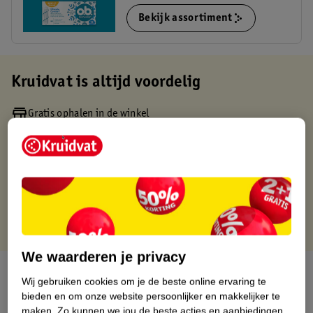
Bekijk assortiment
Kruidvat is altijd voordelig
Gratis ophalen in de winkel
Op werkdagen voor 22:00 uur besteld, volgende dag in huis
Gratis thuisbezorgd vanaf 50.00
Gratis retourneren binnen 30 dagen
Gratis punten met je Kruidvat kaart
We waarderen je privacy
Over dit product
Wij gebruiken cookies om je de beste online ervaring te
bieden en om onze website persoonlijker en makkelijker te
Productinformatie
maken.
Zo kunnen we jou de beste acties en aanbiedingen