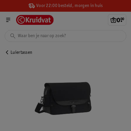
Voor 22:00 besteld, morgen in huis
0
.
00
Luiertassen