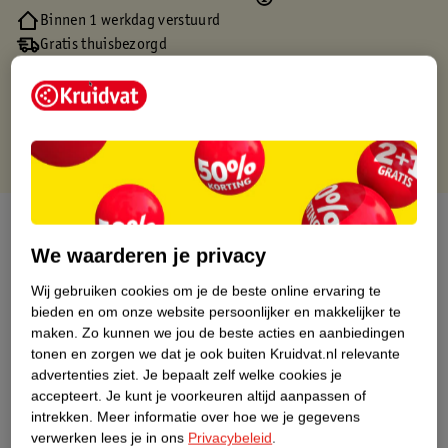
Binnen 1 werkdag verstuurd
Gratis thuisbezorgd
Gratis retourneren via verkooppartner.
Gratis punten met je Kruidvat kaart
Over dit product
We waarderen je privacy
Productinformatie
Wij gebruiken cookies om je de beste online ervaring te
bieden en om onze website persoonlijker en makkelijker te
Nature Impact Score
maken.
Zo kunnen we jou de beste acties en aanbiedingen
tonen en zorgen we dat je ook buiten Kruidvat.nl relevante
Dit product heeft (nog) geen Nature
advertenties ziet.
Je bepaalt zelf welke cookies je
Impact Score.
accepteert.
Je kunt je voorkeuren altijd aanpassen of
Meer informatie
intrekken.
Meer informatie over hoe we je gegevens
verwerken lees je in ons
Privacybeleid
.