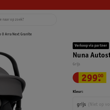
 0 Arra Next Granite
Verkoop via partner
Nuna Autost
Grijs
299
.
00
Kleur
grijs
(Niet op v