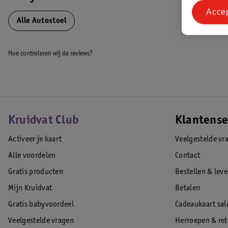
Drie zit- en ligstanden en te verstellen naar een vlakke ligstoel met e
Acce
Te gebruiken in de auto of op een kinderwagen
Alle Autostoel
Lichtgewicht, circa 3,9 kg (exclusief zonnekap en inleg)
Super sterke kuip en verwijderbare inleg voor een geborgen gevoel en
Hoe controleren wij de reviews?
Premium I-Size bescherming voor een goede gemoedsrust
Zijwaartse bescherming
Volledige bescherming tegen aanrijdingen van opzij dankzij het sli
absorberend schuim
Afneembare UPF 50+ kap met uitklapbare zonneklep
Driepuntsgordel
Kruidvat Club
Klantense
In hoogte verstelbare hoofdsteun waarbij het gordelsysteem automati
Activeer je kaart
Veelgestelde vr
De inleg zorgt voor ondersteuning en geborgenheid. Wanneer je kindje
verwijderd worden
Alle voordelen
Contact
Snelle en eenvoudige bevestiging op een Isofix Base in de auto (niet i
Gratis producten
Bestellen & lev
De kreukelzone in de stabiliteitspoot absorbeert de klap en minimalis
Mijn Kruidvat
Betalen
EAN code:8719743748941
Gratis babyvoordeel
Cadeaukaart sal
Veelgestelde vragen
Herroepen & re