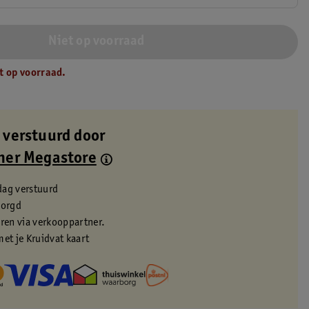
Niet op voorraad
t op voorraad.
 verstuurd door
ner Megastore
dag verstuurd
zorgd
eren via verkooppartner.
met je Kruidvat kaart