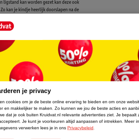
een ligstand kan worden gezet kan deze ook
o kan je kindje heerlijk doorslapen na de
rgt voor een geborgen gevoel voor je kleintje
lsysteem groeit automatisch mee voor
autostoel kan worden gebruikt vanaf de
core.
elijk in de auto worden geplaatst door
stoel maar is los verkrijgbaar.
rderen je privacy
ken cookies om je de beste online ervaring te bieden en om onze websi
er en makkelijker te maken.
Zo kunnen we jou de beste acties en aanb
e dat je ook buiten Kruidvat.nl relevante advertenties ziet.
Je bepaalt 
accepteert.
Je kunt je voorkeuren altijd aanpassen of intrekken.
Meer in
gegevens verwerken lees je in ons
Privacybeleid
.