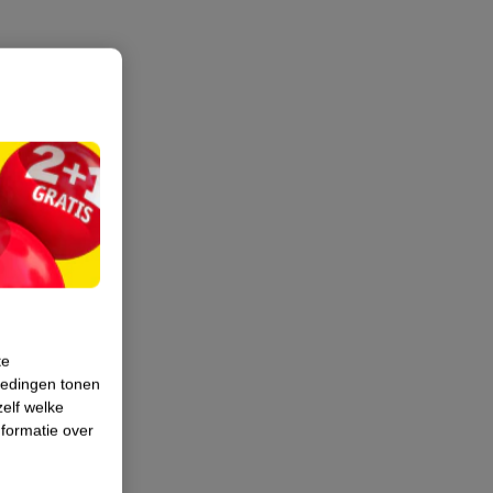
te
iedingen tonen
zelf welke
formatie over