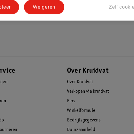
en hoek van 157°
pteer
Weigeren
Zelf cooki
 perfecte ondersteuning
mme SIP-systeem van Nuna met EPP-energie
rvice
Over Kruidvat
sch meegroeit
agen
Over Kruidvat
 groter is geworden kan de inleg eenvoudig
Verkopen via Kruidvat
nbegrepen, los verkrijgbaar)
eren
Pers
eert de krachten op de baby
Winkelformule
do
Bedrijfsgegevens
tourneren
Duurzaamheid