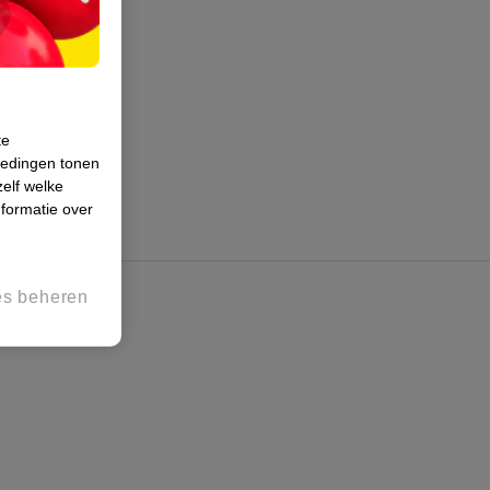
te
iedingen tonen
zelf welke
formatie over
es beheren