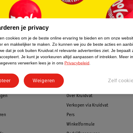
rderen je privacy
ken cookies om je de beste online ervaring te bieden en om onze websi
er en makkelijker te maken.
Zo kunnen we jou de beste acties en aanb
e dat je ook buiten Kruidvat.nl relevante advertenties ziet.
Je bepaalt 
accepteert.
Je kunt je voorkeuren altijd aanpassen of intrekken.
Meer in
gegevens verwerken lees je in ons
Privacybeleid
.
pteer
Weigeren
Zelf cooki
rvice
Over Kruidvat
agen
Over Kruidvat
Verkopen via Kruidvat
eren
Pers
Winkelformule