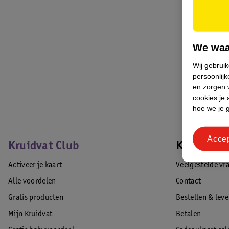
We waa
Wij gebrui
persoonlijk
en zorgen w
cookies je 
hoe we je 
Acce
Kruidvat Club
Klantense
Activeer je kaart
Veelgestelde vr
Alle voordelen
Contact
Gratis producten
Bestellen & lev
Mijn Kruidvat
Betalen