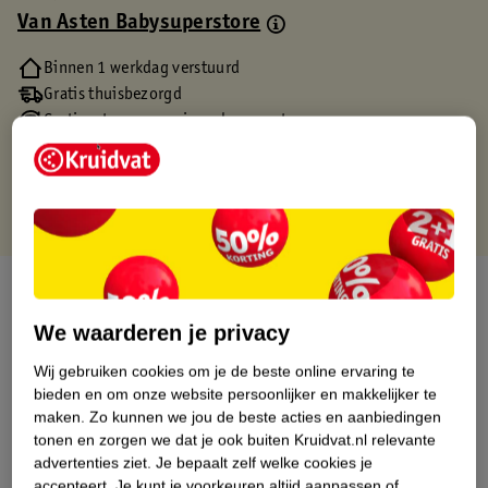
Van Asten Babysuperstore
Binnen 1 werkdag verstuurd
Gratis thuisbezorgd
Gratis retourneren via verkooppartner.
Gratis punten met je Kruidvat kaart
Over dit product
We waarderen je privacy
Productinformatie
Wij gebruiken cookies om je de beste online ervaring te
bieden en om onze website persoonlijker en makkelijker te
Etiketinformatie
maken.
Zo kunnen we jou de beste acties en aanbiedingen
tonen en zorgen we dat je ook buiten Kruidvat.nl relevante
advertenties ziet.
Je bepaalt zelf welke cookies je
Nature Impact Score
accepteert.
Je kunt je voorkeuren altijd aanpassen of