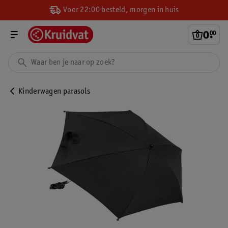
Voor 22:00 besteld, morgen in huis
0
.
00
Kinderwagen parasols