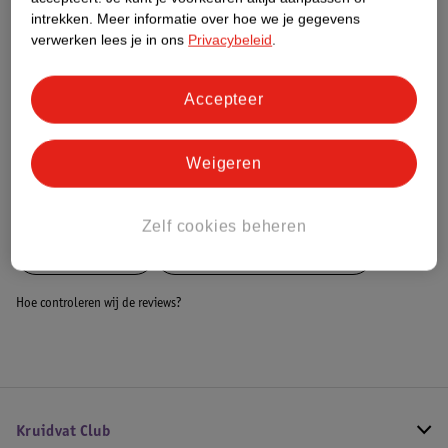
Dit product heeft (nog) geen Nature
intrekken.
Meer informatie over hoe we je gegevens
Impact Score.
verwerken lees je in ons
Privacybeleid
.
Meer informatie
Accepteer
Bestel & Bezorginformatie
Weigeren
Bekijk ook
Zelf cookies beheren
Meer
Novi Baby
Alle Kinderwagen parasols
Hoe controleren wij de reviews?
Kruidvat Club