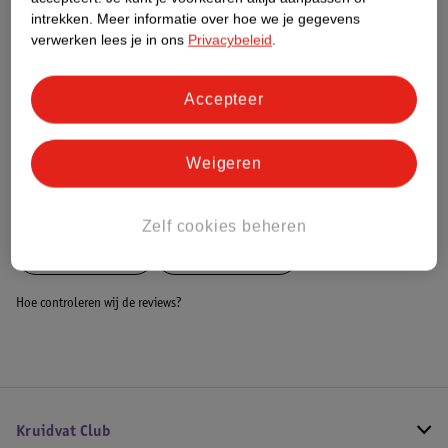
Dit product heeft (nog) geen Nature
intrekken.
Meer informatie over hoe we je gegevens
Impact Score.
verwerken lees je in ons
Privacybeleid
.
Meer informatie
Accepteer
Bestel & Bezorginformatie
Weigeren
Bekijk ook
Zelf cookies beheren
Meer
Novi Baby
Alle Ledikanten
Hoe controleren wij de reviews?
Kruidvat Club