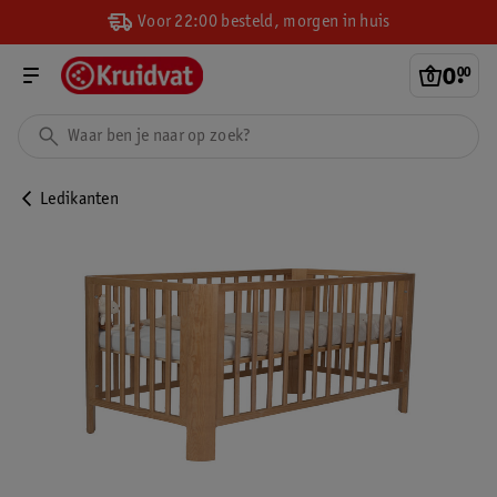
Voor 22:00 besteld, morgen in huis
0
.
00
Ledikanten