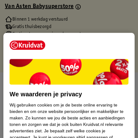
Van Asten Babysuperstore
Binnen 1 werkdag verstuurd
Gratis thuisbezorgd
Gratis retourneren via verkooppartner.
Gratis punten met je Kruidvat kaart
Over dit product
We waarderen je privacy
Productinformatie
Wij gebruiken cookies om je de beste online ervaring te
bieden en om onze website persoonlijker en makkelijker te
Etiketinformatie
maken.
Zo kunnen we jou de beste acties en aanbiedingen
tonen en zorgen we dat je ook buiten Kruidvat.nl relevante
advertenties ziet.
Je bepaalt zelf welke cookies je
Nature Impact Score
accepteert.
Je kunt je voorkeuren altijd aanpassen of