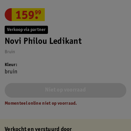
159
.
99
Verkoop via partner
Novi Philou Ledikant
Bruin
Kleur
bruin
Niet op voorraad
Momenteel online niet op voorraad.
Verkocht en verstuurd door