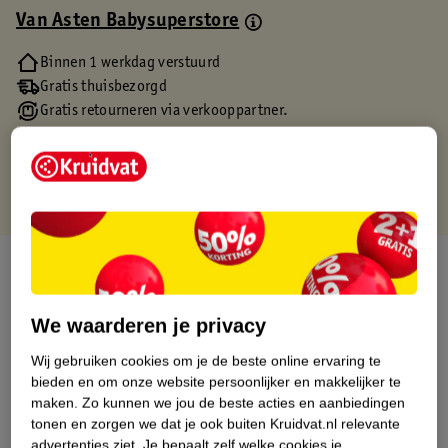
Van Asten Babysuperstore
Binnen 1 werkdag verstuurd
Gratis thuisbezorgd
Gratis retourneren via verkooppartner.
Gratis punten met je Kruidvat kaart
Over dit product
Productinformatie
We waarderen je privacy
Wij gebruiken cookies om je de beste online ervaring te
Etiketinformatie
bieden en om onze website persoonlijker en makkelijker te
maken.
Zo kunnen we jou de beste acties en aanbiedingen
tonen en zorgen we dat je ook buiten Kruidvat.nl relevante
Nature Impact Score
advertenties ziet.
Je bepaalt zelf welke cookies je