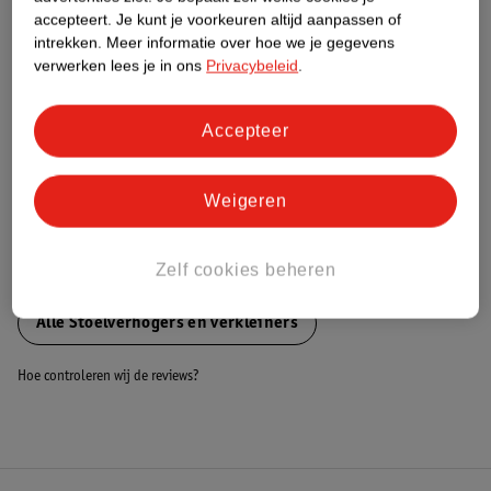
Dit product heeft (nog) geen Nature
accepteert.
Je kunt je voorkeuren altijd aanpassen of
Impact Score.
intrekken.
Meer informatie over hoe we je gegevens
Meer informatie
verwerken lees je in ons
Privacybeleid
.
Accepteer
Bestel & Bezorginformatie
Weigeren
Bekijk ook
Zelf cookies beheren
Meer
Novi at Home
Alle Stoelverhogers en verkleiners
Hoe controleren wij de reviews?