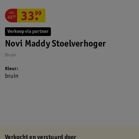
van
33
.
99
49
.
99
Verkoop via partner
Novi Maddy Stoelverhoger
Bruin
Kleur
bruin
Verkocht en verstuurd door