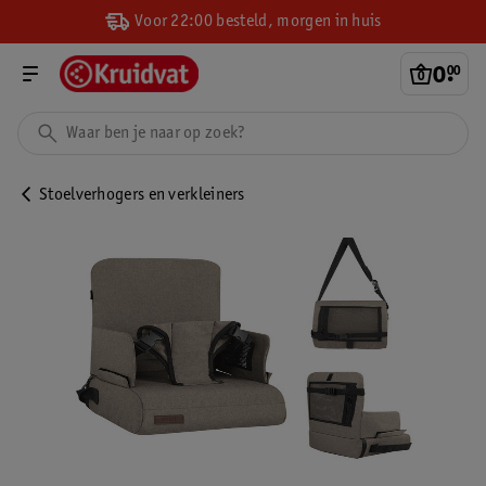
Voor 22:00 besteld, morgen in huis
0
.
00
Stoelverhogers en verkleiners