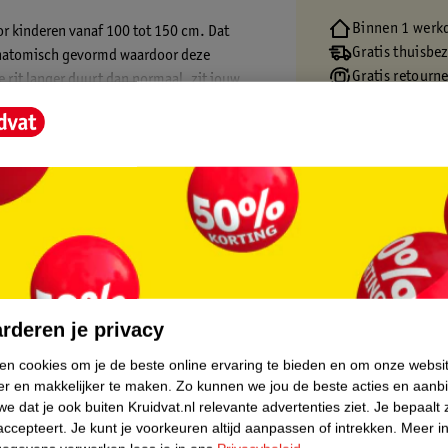
Binnen 1 werk
oor kinderen vanaf 100 tot 150 cm. Dat
Gratis thuisbe
s anatomisch gevormd waardoor deze
Gratis retourn
e rit langer duurt dan normaal, zit jouw
Gratis punten 
n van luxe bekleding, welke in de zomer de
alleer je de stoel op de meest veilige manier
 autogordel.
engste i-Size veiligheidsnormen.
herming op de juiste plek. Met de brede zij-
core.
er je kindje uiteindelijk toch te groot
. Zo kan je kindje nog langere tijd de
rderen je privacy
rdt. Op deze manier wordt de James
ken cookies om je de beste online ervaring te bieden en om onze websi
er en makkelijker te maken.
Zo kunnen we jou de beste acties en aanb
e dat je ook buiten Kruidvat.nl relevante advertenties ziet.
Je bepaalt 
ding is afneembaar en gewoon wasbaar in de
accepteert.
Je kunt je voorkeuren altijd aanpassen of intrekken.
Meer in