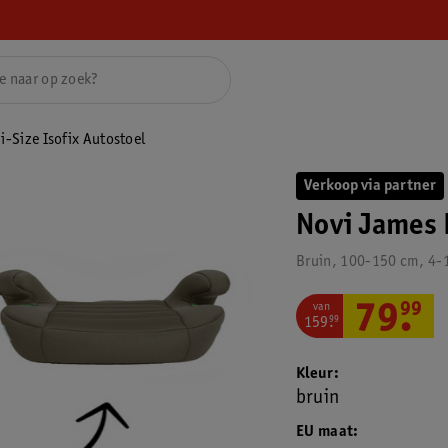
-Size Isofix Autostoel
Verkoop via partner
Novi James 
Bruin, 100-150 cm, 4-1
van
79
.
99
159
.
99
Kleur
bruin
EU maat