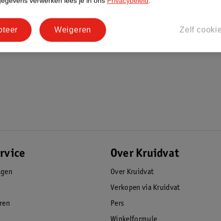
gegevens verwerken lees je in ons
Privacybeleid
.
pteer
Weigeren
Zelf cooki
rvice
Over Kruidvat
agen
Over Kruidvat
Verkopen via Kruidvat
eren
Pers
Winkelformule