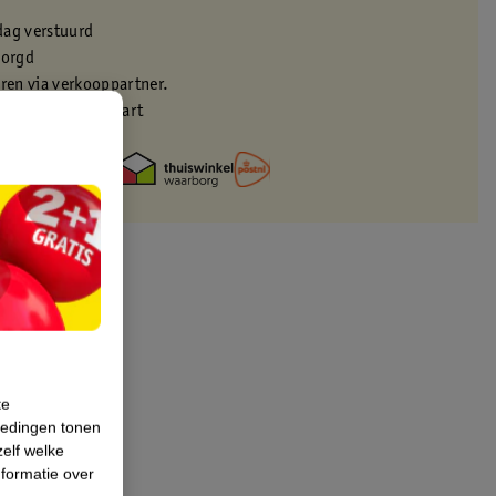
dag verstuurd
zorgd
eren via verkooppartner.
met je Kruidvat kaart
te
iedingen tonen
zelf welke
formatie over