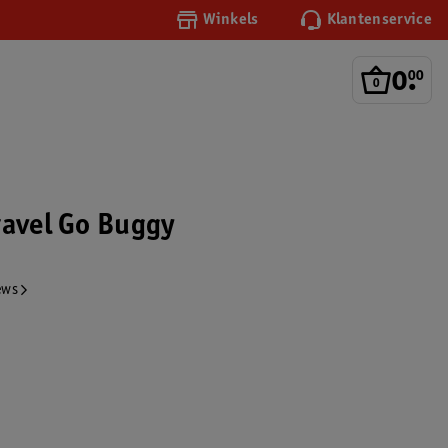
Winkels
Klantenservice
0
.
00
ravel Go Buggy
ews