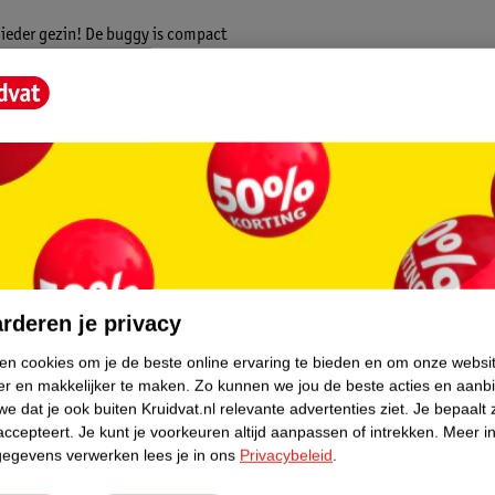
 ieder gezin! De buggy is compact
gen bijvoorbeeld onder de kapstok. Daarnaast
ral mee naartoe kunt nemen.
buggy makkelijk wendbaar met slechts één
 de traploos verstelbare rugleuning is er
an ademende stof en mesh, dat zorgt voor
een 5-puntsveiligheidsgordel met zachte
core.
 verstellen als je kindje wilt zitten of
rderen je privacy
 je altijd je kindje in de gaten kunt
s buggy uitgerust met een geheim
ken cookies om je de beste online ervaring te bieden en om onze websi
in kunt opbergen.
er en makkelijker te maken.
Zo kunnen we jou de beste acties en aanb
e dat je ook buiten Kruidvat.nl relevante advertenties ziet.
Je bepaalt 
accepteert.
Je kunt je voorkeuren altijd aanpassen of intrekken.
Meer in
t zitje om te toveren tot een summerseat:
gegevens verwerken lees je in ons
Privacybeleid
.