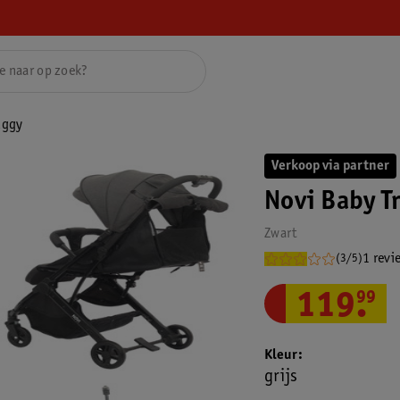
uggy
Verkoop via partner
Novi Baby T
Zwart
1 revi
(3/5)
119
.
99
Kleur
grijs