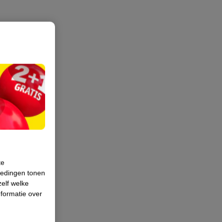
te
iedingen tonen
zelf welke
formatie over