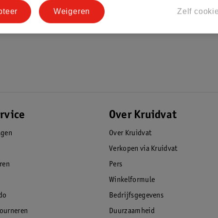
pteer
Weigeren
Zelf cooki
n als trolley
afneembare) uitvalbeugel
ie
rvice
Over Kruidvat
agen
Over Kruidvat
Verkopen via Kruidvat
eren
Pers
Winkelformule
do
Bedrijfsgegevens
f de kinderwagenbak, de stoeleenheid of de
tourneren
Duurzaamheid