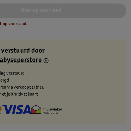
Niet op voorraad
t op voorraad.
 verstuurd door
Babysuperstore
dag verstuurd
zorgd
eren via verkooppartner.
met je Kruidvat kaart