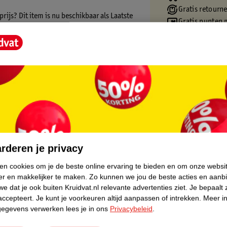
Gratis retourn
ijs? Dit item is nu beschikbaar als Laatste
Gratis punten 
oorraad is, dus de échte liefhebber moet
ct bieden wij alleen online aan. Het is niet
an hieronder verder.
y Scott van het merk Novi Baby®.
maal plat kan is deze buggy al geschikt
core.
rsteld worden. Ook de voetsteunen kun je in
L zonnekap, welke je doormiddel van de rits
mtoveren tot een summerseat: rol de
rderen je privacy
orlatend mesh overblijft; veilig en toch
eidsgordel en afneembare uitvalbeugel.
ken cookies om je de beste online ervaring te bieden en om onze websi
er en makkelijker te maken.
Zo kunnen we jou de beste acties en aanb
 ideale buggy. Zo is de rem met één voet te
e dat je ook buiten Kruidvat.nl relevante advertenties ziet.
Je bepaalt 
accepteert.
Je kunt je voorkeuren altijd aanpassen of intrekken.
Meer in
. Onderin is de buggy uitgerust met een XL
gegevens verwerken lees je in ons
Privacybeleid
.
t is de buggy voorzien van verschillende
e bergen. De doorlopende duwstang is