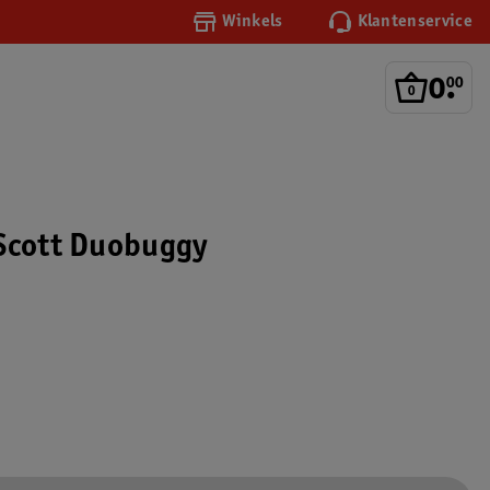
Winkels
Klantenservice
0
.
00
Scott Duobuggy