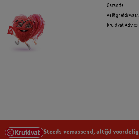
Voorzien van grote boodschappenmand
Garantie
Afmeting ingeklapt: 70B x 73L x 28H cm
Afmeting uitgeklapt: 70B x 73L x 103H cm
Veiligheidswaa
EAN code:8717385000717
Kruidvat Advies
Steeds verrassend, altijd voordelig