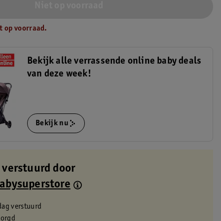
Niet op voorraad
t op voorraad.
Bekijk alle verrassende online baby deals
van deze week!
Bekijk nu
 verstuurd door
Babysuperstore
dag verstuurd
zorgd