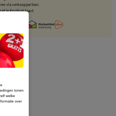
eren via verkooppartner.
met je Kruidvat kaart
te
iedingen tonen
zelf welke
formatie over