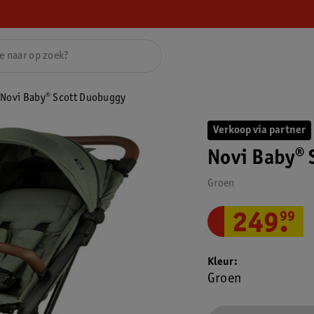
Novi Baby® Scott Duobuggy
Verkoop via partner
Novi Baby® 
Groen
249
.
99
Kleur
Groen