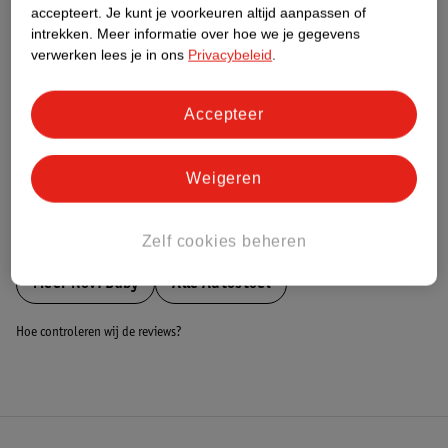
Nature Impact Score
accepteert.
Je kunt je voorkeuren altijd aanpassen of
intrekken.
Meer informatie over hoe we je gegevens
Dit product heeft (nog) geen Nature
verwerken lees je in ons
Privacybeleid
.
Impact Score.
Meer informatie
Accepteer
Bestel & Bezorginformatie
Weigeren
Bekijk ook
Zelf cookies beheren
Meer
Novi Baby
Alle Autostoel
Hoe controleren wij de reviews?