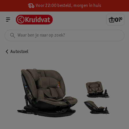
Voor 22:00 besteld, morgen in huis
0
.
00
Autostoel