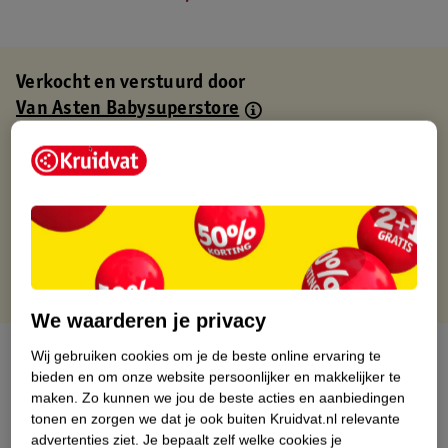
Verkocht en verstuurd door
Van Asten Babysuperstore
Binnen 1 werkdag verstuurd
Gratis thuisbezorgd
Gratis retourneren via verkooppartner.
Gratis punten met je Kruidvat kaart
We waarderen je privacy
Over dit product
Wij gebruiken cookies om je de beste online ervaring te
bieden en om onze website persoonlijker en makkelijker te
maken.
Zo kunnen we jou de beste acties en aanbiedingen
Productinformatie
tonen en zorgen we dat je ook buiten Kruidvat.nl relevante
advertenties ziet.
Je bepaalt zelf welke cookies je