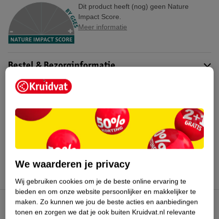
Dit product heeft (nog) geen Nature
Impact Score.
Meer informatie
Bestel & Bezorginformatie
Bekijk ook
Meer
Novi at Home
Alle Wiegen
Hoe controleren wij de reviews?
We waarderen je privacy
Wij gebruiken cookies om je de beste online ervaring te
bieden en om onze website persoonlijker en makkelijker te
maken.
Zo kunnen we jou de beste acties en aanbiedingen
Kruidvat Club
tonen en zorgen we dat je ook buiten Kruidvat.nl relevante