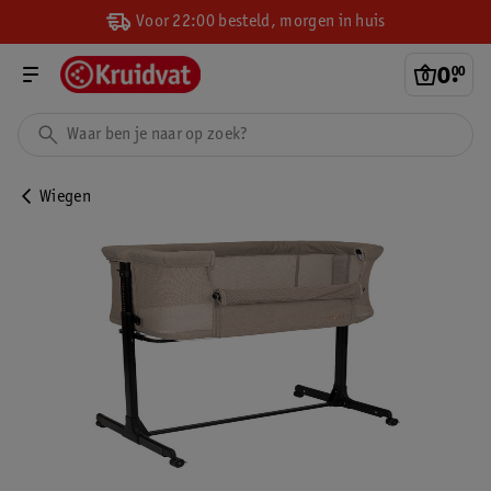
Voor 22:00 besteld, morgen in huis
0
.
00
Wiegen