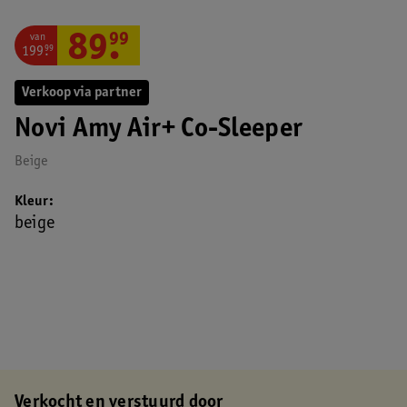
van
89
.
99
199
.
99
Verkoop via partner
Novi Amy Air+ Co-Sleeper
Beige
Kleur
beige
Verkocht en verstuurd door