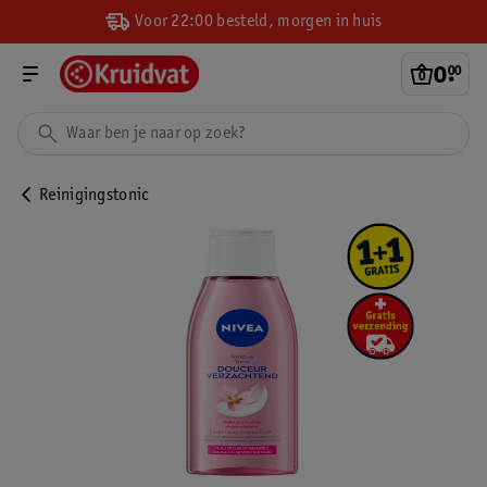
Voor 22:00 besteld, morgen in huis
0
.
00
Reinigingstonic