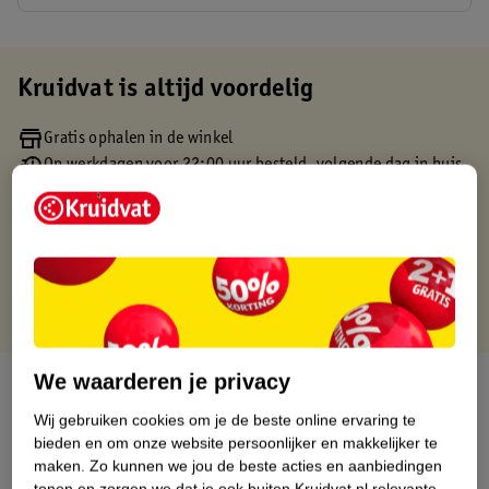
Kruidvat is altijd voordelig
Gratis ophalen in de winkel
Op werkdagen voor 22:00 uur besteld, volgende dag in huis
Gratis thuisbezorgd vanaf 50.00
Gratis retourneren binnen 30 dagen
Gratis punten met je Kruidvat kaart
We waarderen je privacy
Over dit product
Wij gebruiken cookies om je de beste online ervaring te
Productinformatie
bieden en om onze website persoonlijker en makkelijker te
maken.
Zo kunnen we jou de beste acties en aanbiedingen
tonen en zorgen we dat je ook buiten Kruidvat.nl relevante