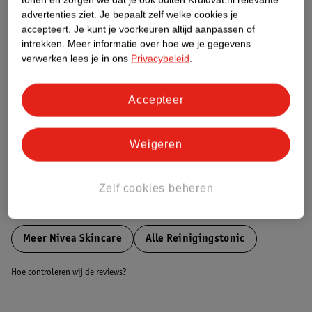
Etiketinformatie
advertenties ziet.
Je bepaalt zelf welke cookies je
accepteert.
Je kunt je voorkeuren altijd aanpassen of
intrekken.
Meer informatie over hoe we je gegevens
Nature Impact Score
verwerken lees je in ons
Privacybeleid
.
Dit product heeft (nog) geen Nature
Impact Score.
Accepteer
Meer informatie
Weigeren
Bestel & Bezorginformatie
Zelf cookies beheren
Bekijk ook
Meer
Nivea Skincare
Alle Reinigingstonic
Hoe controleren wij de reviews?