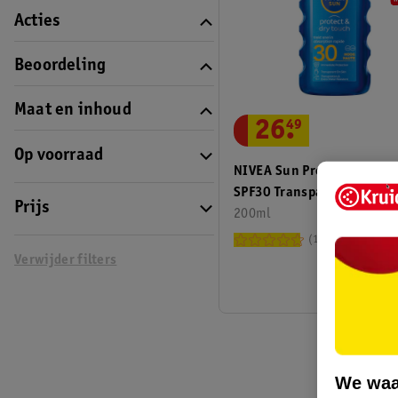
Acties
Beoordeling
Maat en inhoud
26
.
49
Op voorraad
NIVEA Sun Protect & Dry T
SPF30 Transparante
Prijs
Zonnebrandspray
200ml
152
Verwijder filters
We waa