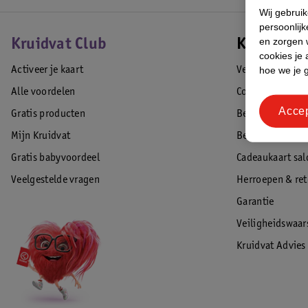
Wij gebrui
persoonlijk
en zorgen w
Kruidvat Club
Klantense
cookies je 
hoe we je 
Activeer je kaart
Veelgestelde vr
Alle voordelen
Contact
Acce
Gratis producten
Bestellen & lev
Mijn Kruidvat
Betalen
Gratis babyvoordeel
Cadeaukaart sal
Veelgestelde vragen
Herroepen & re
Garantie
Veiligheidswaa
Kruidvat Advies