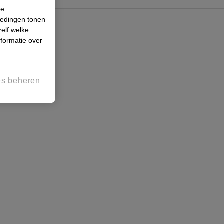
te
iedingen tonen
zelf welke
formatie over
es beheren