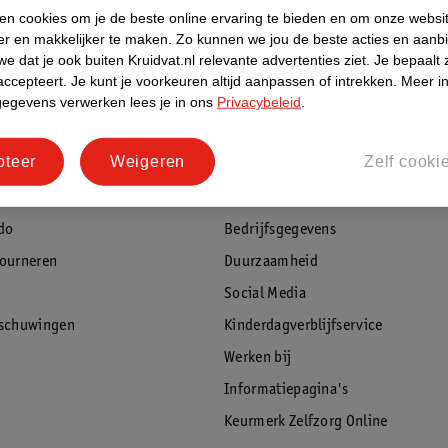
ken cookies om je de beste online ervaring te bieden en om onze websi
er en makkelijker te maken.
Zo kunnen we jou de beste acties en aanb
e dat je ook buiten Kruidvat.nl relevante advertenties ziet.
Je bepaalt 
rvice
Over Kruidvat
accepteert.
Je kunt je voorkeuren altijd aanpassen of intrekken.
Meer in
gegevens verwerken lees je in ons
Privacybeleid
.
agen
Over Kruidvat
Verkopen via Kruidvat
pteer
Weigeren
Zelf cooki
eren
Pers
Winkelformule
do
Bedrijfsgegevens
tourneren
Duurzaamheid
Social Media
rschuwingen
Kinderdagverblijfservice
Werken bij
Informatiepagina's
Keurmerk Zelfzorg Online