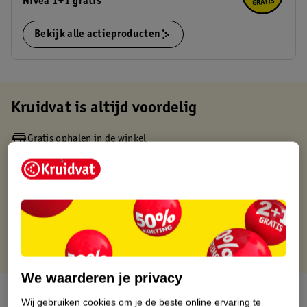
Nivea 1+1 gratis
Bekijk alle actieproducten
Kruidvat is altijd voordelig
Gratis ophalen in de winkel
Op werkdagen voor 22:00 uur besteld, volgende dag in huis
Gratis thuisbezorgd vanaf 50.00
Gratis retourneren binnen 30 dagen
Gratis punten met je Kruidvat kaart
We waarderen je privacy
Over dit product
Wij gebruiken cookies om je de beste online ervaring te