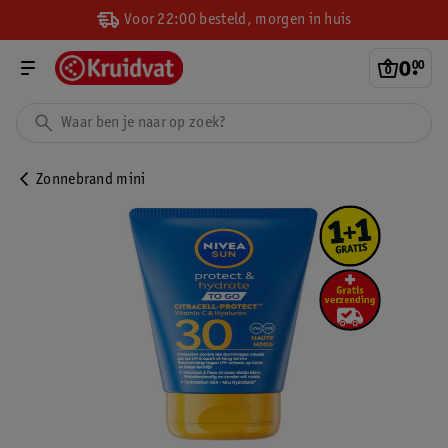
Voor 22:00 besteld, morgen in huis
0
.
00
Zonnebrand mini