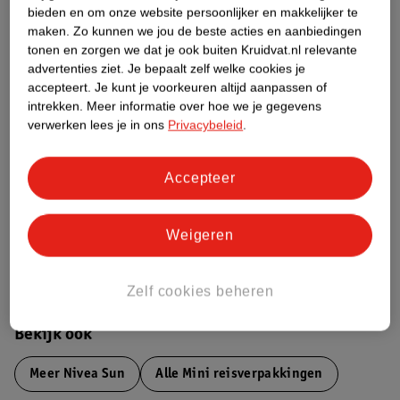
bieden en om onze website persoonlijker en makkelijker te
Productinformatie
maken.
Zo kunnen we jou de beste acties en aanbiedingen
tonen en zorgen we dat je ook buiten Kruidvat.nl relevante
advertenties ziet.
Je bepaalt zelf welke cookies je
Etiketinformatie
accepteert.
Je kunt je voorkeuren altijd aanpassen of
intrekken.
Meer informatie over hoe we je gegevens
verwerken lees je in ons
Privacybeleid
.
Nature Impact Score
Dit product heeft (nog) geen Nature
Impact Score.
Accepteer
Meer informatie
Weigeren
Bestel & Bezorginformatie
Zelf cookies beheren
Bekijk ook
Meer
Nivea Sun
Alle Mini reisverpakkingen