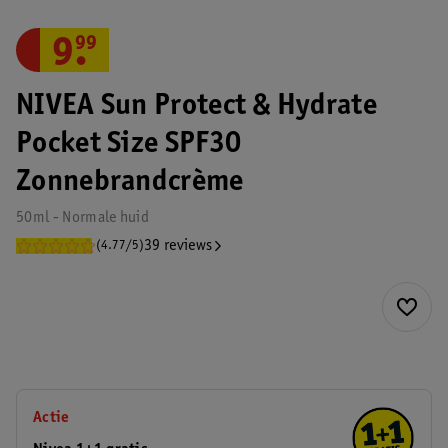
9
.
99
NIVEA Sun Protect & Hydrate
Pocket Size SPF30
Zonnebrandcrème
50ml - Normale huid
39 reviews
(4.77/5)
Actie