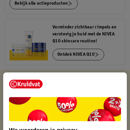
Bekijk alle actieproducten
Verminder zichtbaar rimpels en
verstevig je huid met de NIVEA
Q10 skincare routine!
Ontdek NIVEA Q10
Kruidvat is altijd voordelig
Gratis ophalen in de winkel
Op werkdagen voor 22:00 uur besteld, volgende dag in huis
Gratis thuisbezorgd vanaf 50.00
Gratis retourneren binnen 30 dagen
Gratis punten met je Kruidvat kaart