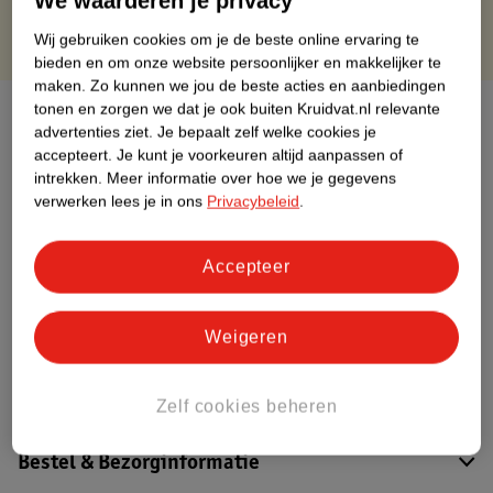
We waarderen je privacy
Wij gebruiken cookies om je de beste online ervaring te
bieden en om onze website persoonlijker en makkelijker te
maken.
Zo kunnen we jou de beste acties en aanbiedingen
tonen en zorgen we dat je ook buiten Kruidvat.nl relevante
Over dit product
advertenties ziet.
Je bepaalt zelf welke cookies je
accepteert.
Je kunt je voorkeuren altijd aanpassen of
Productinformatie
intrekken.
Meer informatie over hoe we je gegevens
verwerken lees je in ons
Privacybeleid
.
Etiketinformatie
Accepteer
Nature Impact Score
Dit product heeft (nog) geen Nature
Weigeren
Impact Score.
Meer informatie
Zelf cookies beheren
Bestel & Bezorginformatie