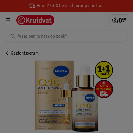
Voor 22:00 besteld, morgen in huis
0
.
00
Gezichtsserum