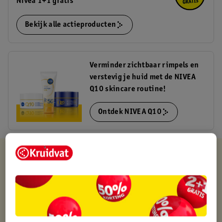
Nivea 1+1 gratis
Bekijk alle actieproducten
Verminder zichtbaar rimpels en
verstevig je huid met de NIVEA
Q10 skincare routine!
Ontdek NIVEA Q10
Kruidvat is altijd voordelig
Gratis ophalen in de winkel
Op werkdagen voor 22:00 uur besteld, volgende dag in huis
Gratis thuisbezorgd vanaf 50.00
Gratis retourneren binnen 30 dagen