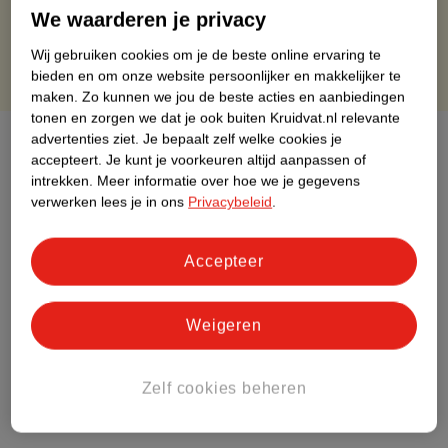
Gratis punten met je Kruidvat kaart
We waarderen je privacy
Wij gebruiken cookies om je de beste online ervaring te
bieden en om onze website persoonlijker en makkelijker te
maken.
Zo kunnen we jou de beste acties en aanbiedingen
tonen en zorgen we dat je ook buiten Kruidvat.nl relevante
advertenties ziet.
Je bepaalt zelf welke cookies je
Over dit product
accepteert.
Je kunt je voorkeuren altijd aanpassen of
intrekken.
Meer informatie over hoe we je gegevens
Productinformatie
verwerken lees je in ons
Privacybeleid
.
Etiketinformatie
Accepteer
Nature Impact Score
Weigeren
Dit product heeft (nog) geen Nature
Impact Score.
Meer informatie
Zelf cookies beheren