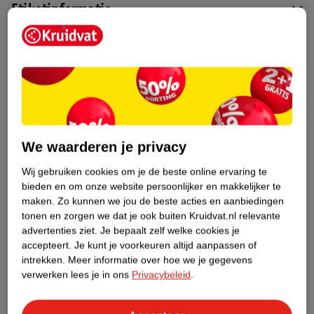
Etiketinformatie
Nature Impact Score
Dit product heeft (nog) geen Nature
Impact Score.
Meer informatie
We waarderen je privacy
Bestel & Bezorginformatie
Wij gebruiken cookies om je de beste online ervaring te
bieden en om onze website persoonlijker en makkelijker te
maken.
Zo kunnen we jou de beste acties en aanbiedingen
Bekijk ook
tonen en zorgen we dat je ook buiten Kruidvat.nl relevante
advertenties ziet.
Je bepaalt zelf welke cookies je
Meer
Nivea Men
Alle Geschenkset voor hem
accepteert.
Je kunt je voorkeuren altijd aanpassen of
intrekken.
Meer informatie over hoe we je gegevens
verwerken lees je in ons
Privacybeleid
.
Hoe controleren wij de reviews?