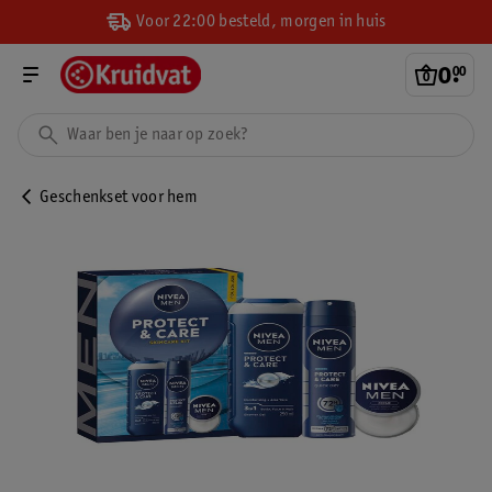
Voor 22:00 besteld, morgen in huis
0
.
00
Geschenkset voor hem