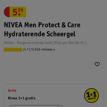
5
.
29
NIVEA Men Protect & Care
Hydraterende Scheergel
200ml - Droge en normale huid
Prijs per
liter
26.45
156 reviews
(4.71/5)
Actie
Nivea 1+1 gratis