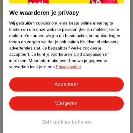
We waarderen je privacy
Wij gebruiken cookies om je de beste online ervaring te
bieden en om onze website persoonlijker en makkelijker te
Over dit product
maken.
Zo kunnen we jou de beste acties en aanbiedingen
tonen en zorgen we dat je ook buiten Kruidvat.nl relevante
Productinformatie
advertenties ziet.
Je bepaalt zelf welke cookies je
accepteert.
Je kunt je voorkeuren altijd aanpassen of
intrekken.
Meer informatie over hoe we je gegevens
Etiketinformatie
verwerken lees je in ons
Privacybeleid
.
Nature Impact Score
Accepteer
Dit product heeft (nog) geen Nature
Impact Score.
Meer informatie
Weigeren
Zelf cookies beheren
Bestel & Bezorginformatie