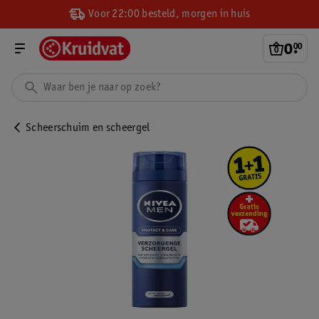
Voor 22:00 besteld, morgen in huis
0
.
00
Scheerschuim en scheergel