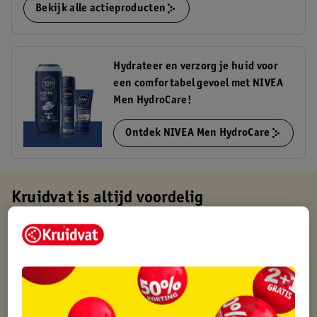
Bekijk alle actieproducten
Hydrateer en verzorg je huid voor
een comfortabel gevoel met NIVEA
Men HydroCare!
Ontdek NIVEA Men HydroCare
Kruidvat is altijd voordelig
Gratis ophalen in de winkel
Op werkdagen voor 22:00 uur besteld, volgende dag in huis
Gratis thuisbezorgd vanaf 50.00
Gratis retourneren binnen 30 dagen
Gratis punten met je Kruidvat kaart