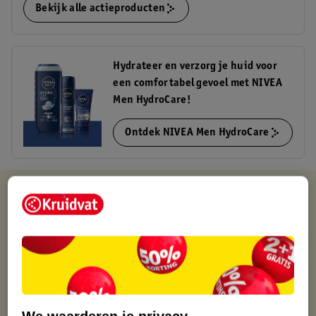
Bekijk alle actieproducten
Hydrateer en verzorg je huid voor
een comfortabel gevoel met NIVEA
Men HydroCare!
Ontdek NIVEA Men HydroCare
Kruidvat is altijd voordelig
Gratis ophalen in de winkel
Op werkdagen voor 22:00 uur besteld, volgende dag in huis
Gratis thuisbezorgd vanaf 50.00
Gratis retourneren binnen 30 dagen
Gratis punten met je Kruidvat kaart