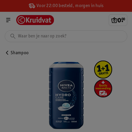
Voor 22:00 besteld, morgen in huis
0
.
00
Shampoo