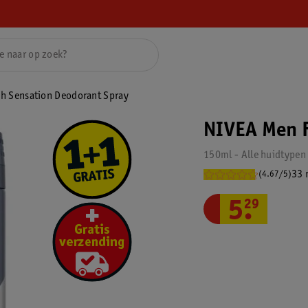
h Sensation Deodorant Spray
NIVEA Men F
150ml - Alle huidtypen
33 
(4.67/5)
5
.
29