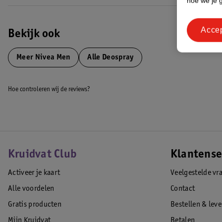
hoe we je 
Acce
Bekijk ook
Meer
Nivea Men
Alle Deospray
Hoe controleren wij de reviews?
Kruidvat Club
Klantense
Activeer je kaart
Veelgestelde vr
Alle voordelen
Contact
Gratis producten
Bestellen & lev
Mijn Kruidvat
Betalen