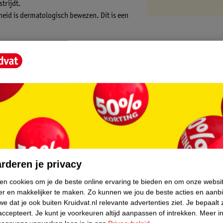
trijdt.
eid is dermatologisch bewezen. Dit is een
core.
ootste en meest vertrouwde
rderen je privacy
er in de wereldwijde
ken cookies om je de beste online ervaring te bieden en om onze websi
aan hoogwaardige, dermatologisch
er en makkelijker te maken.
Zo kunnen we jou de beste acties en aanb
e dat je ook buiten Kruidvat.nl relevante advertenties ziet.
Je bepaalt 
accepteert.
Je kunt je voorkeuren altijd aanpassen of intrekken.
Meer in