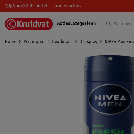
Voor 22:00 besteld, morgen in huis
Acties
Categorieën
Home
Verzorging
Deodorant
Deospray
NIVEA Men Fres