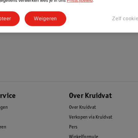
gegevens verwerken lees je in ons
Privacybeleid
.
pteer
Weigeren
Zelf cooki
rvice
Over Kruidvat
agen
Over Kruidvat
Verkopen via Kruidvat
eren
Pers
Winkelformule