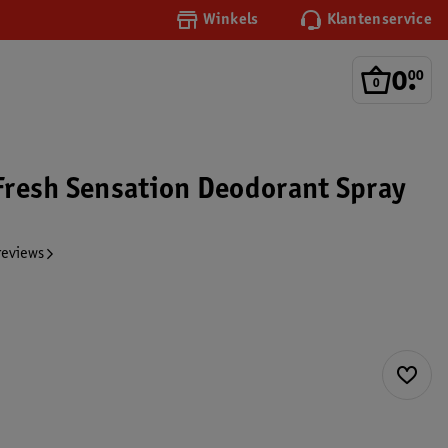
Winkels
Klantenservice
0
.
00
resh Sensation Deodorant Spray
reviews