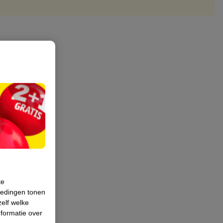
te
iedingen tonen
zelf welke
formatie over