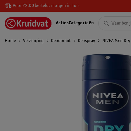
Voor 22:00 besteld, morgen in huis
Acties
Categorieën
Home
Verzorging
Deodorant
Deospray
NIVEA Men Dry 