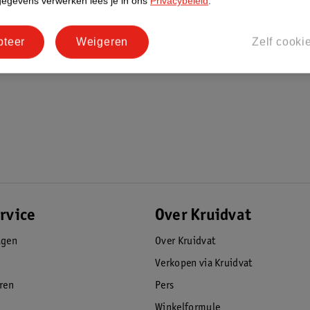
gegevens verwerken lees je in ons
Privacybeleid
.
pteer
Weigeren
Zelf cooki
rvice
Over Kruidvat
agen
Over Kruidvat
Verkopen via Kruidvat
eren
Pers
Winkelformule