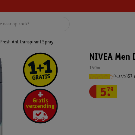
Fresh Antitranspirant Spray
NIVEA Men D
150ml
57 
(4.37/5)
5
.
79