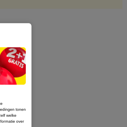
te
iedingen tonen
zelf welke
formatie over