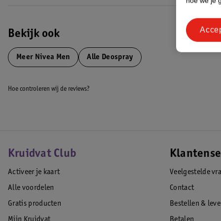
hoe we je 
Acce
Bekijk ook
Meer
Nivea Men
Alle Deospray
Hoe controleren wij de reviews?
Kruidvat Club
Klantense
Activeer je kaart
Veelgestelde vr
Alle voordelen
Contact
Gratis producten
Bestellen & lev
Mijn Kruidvat
Betalen