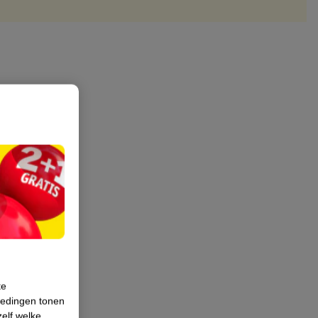
te
iedingen tonen
zelf welke