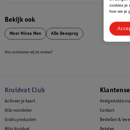
cookies je 
hoe we je 
Bekijk ook
Acce
Meer
Nivea Men
Alle Deospray
Hoe controleren wij de reviews?
Kruidvat Club
Klantense
Activeer je kaart
Veelgestelde vr
Alle voordelen
Contact
Gratis producten
Bestellen & lev
Mijn Kruidvat
Betalen