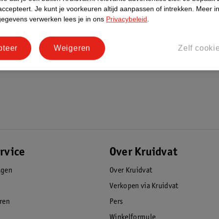
accepteert.
Je kunt je voorkeuren altijd aanpassen of intrekken.
Meer in
gegevens verwerken lees je in ons
Privacybeleid
.
pteer
Weigeren
Zelf cooki
rvice
Over Kruidvat
agen
Over Kruidvat
Verkopen via Kruidvat
eren
Pers
Winkelformule