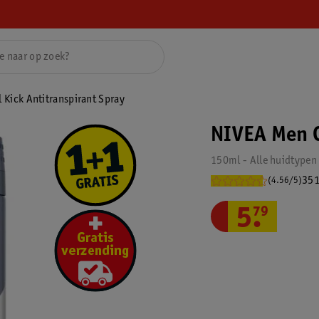
 Kick Antitranspirant Spray
NIVEA Men C
150ml - Alle huidtypen
351
(4.56/5)
5
.
79