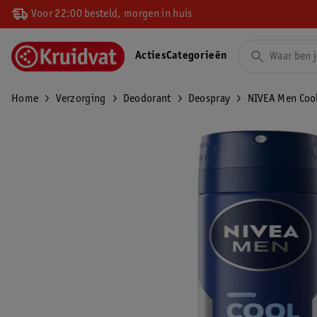
Voor 22:00 besteld, morgen in huis
Acties
Categorieën
Home
Verzorging
Deodorant
Deospray
NIVEA Men Cool