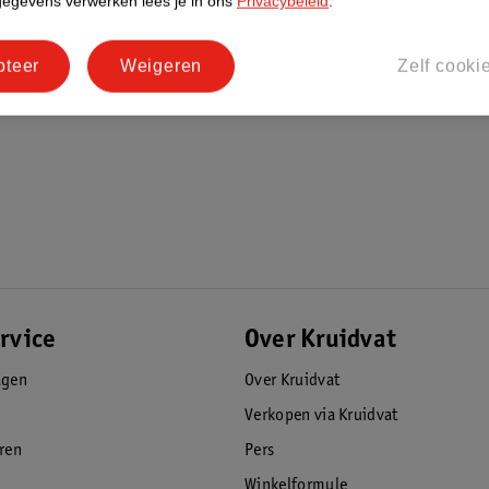
gegevens verwerken lees je in ons
Privacybeleid
.
pteer
Weigeren
Zelf cooki
rvice
Over Kruidvat
agen
Over Kruidvat
Verkopen via Kruidvat
eren
Pers
Winkelformule