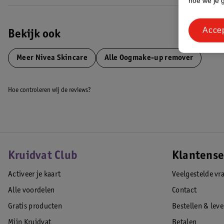
hoe we je 
Acce
Bekijk ook
Meer
Nivea Skincare
Alle Oogmake-up remover
Hoe controleren wij de reviews?
Kruidvat Club
Klantense
Activeer je kaart
Veelgestelde vr
Alle voordelen
Contact
Gratis producten
Bestellen & lev
Mijn Kruidvat
Betalen