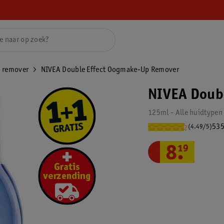
 remover
NIVEA Double Effect Oogmake-Up Remover
NIVEA Doub
125ml - Alle huidtypen
535
(4.49/5)
8
.
19