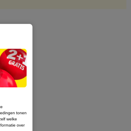
te
iedingen tonen
zelf welke
formatie over