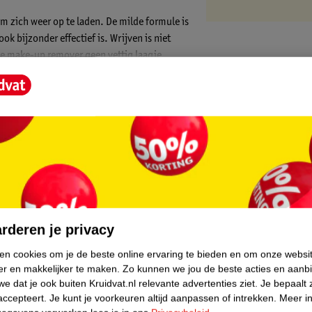
om zich weer op te laden. De milde formule is
ok bijzonder effectief is. Wrijven is niet
t de make-up remover geen vettig laagje
aar bevat ook verzorgende bestanddelen
n versterkt je wimpers, terwijl biotine de
core.
rderen je privacy
ken cookies om je de beste online ervaring te bieden en om onze websi
er en makkelijker te maken.
Zo kunnen we jou de beste acties en aanb
e dat je ook buiten Kruidvat.nl relevante advertenties ziet.
Je bepaalt 
endelijkheid
accepteert.
Je kunt je voorkeuren altijd aanpassen of intrekken.
Meer in