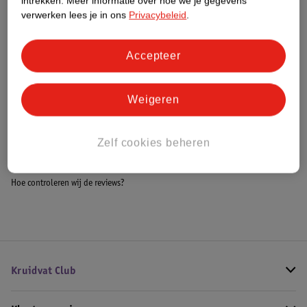
intrekken.
Meer informatie over hoe we je gegevens
Meer informatie
verwerken lees je in ons
Privacybeleid
.
Accepteer
Bestel & Bezorginformatie
Weigeren
Bekijk ook
Zelf cookies beheren
Meer
Nivea Skincare
Alle Reinigingsdoekjes
Hoe controleren wij de reviews?
Kruidvat Club