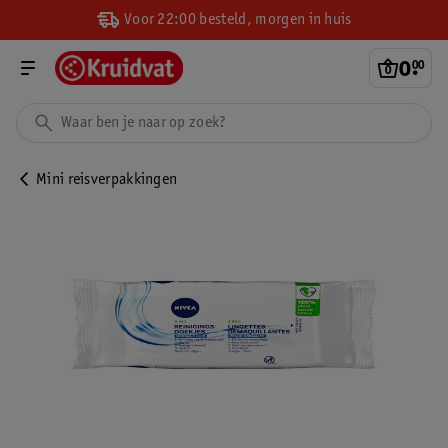
Voor 22:00 besteld, morgen in huis
0
.
00
Mini reisverpakkingen