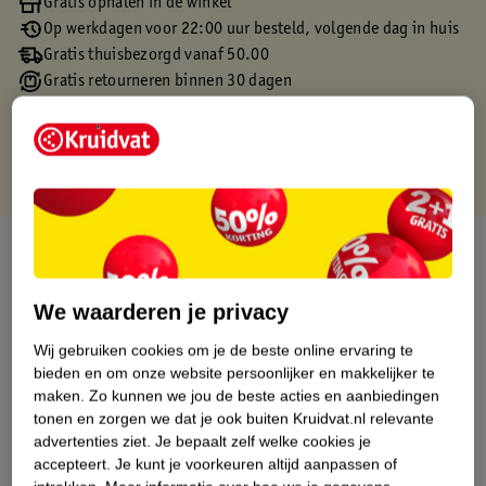
Gratis ophalen in de winkel
Op werkdagen voor 22:00 uur besteld, volgende dag in huis
Gratis thuisbezorgd vanaf 50.00
Gratis retourneren binnen 30 dagen
Gratis punten met je Kruidvat kaart
Over dit product
Productinformatie
We waarderen je privacy
Wij gebruiken cookies om je de beste online ervaring te
Etiketinformatie
bieden en om onze website persoonlijker en makkelijker te
maken.
Zo kunnen we jou de beste acties en aanbiedingen
tonen en zorgen we dat je ook buiten Kruidvat.nl relevante
Nature Impact Score
advertenties ziet.
Je bepaalt zelf welke cookies je
Dit product heeft (nog) geen Nature
accepteert.
Je kunt je voorkeuren altijd aanpassen of
Impact Score.