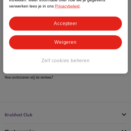
Meer informatie
verwerken lees je in ons
Privacybeleid
.
Accepteer
Bestel & Bezorginformatie
Weigeren
Bekijk ook
Zelf cookies beheren
Meer
Ninja
Alle Broodbereiding en grills
Hoe controleren wij de reviews?
Kruidvat Club