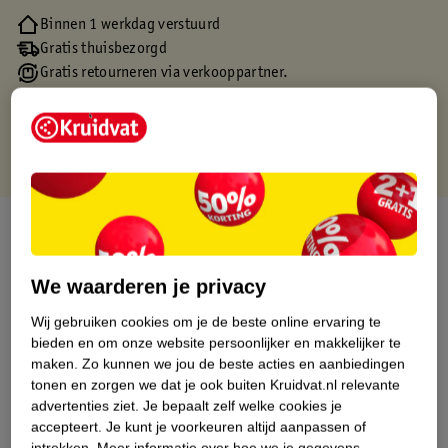
Binnen 1 werkdag verstuurd
Gratis thuisbezorgd
Gratis retourneren via verkooppartner.
Gratis punten met je Kruidvat kaart
Over dit product
Productinformatie
We waarderen je privacy
Wij gebruiken cookies om je de beste online ervaring te
Etiketinformatie
bieden en om onze website persoonlijker en makkelijker te
maken.
Zo kunnen we jou de beste acties en aanbiedingen
tonen en zorgen we dat je ook buiten Kruidvat.nl relevante
Nature Impact Score
advertenties ziet.
Je bepaalt zelf welke cookies je
Dit product heeft (nog) geen Nature
accepteert.
Je kunt je voorkeuren altijd aanpassen of
Impact Score.
intrekken.
Meer informatie over hoe we je gegevens