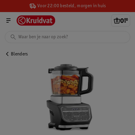
Voor 22:00 besteld, morgen in huis
0
.
00
Blenders